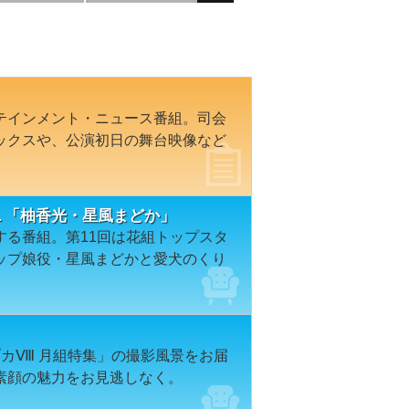
テインメント・ニュース番組。司会
ックスや、公演初日の舞台映像など
１１「柚香光・星風まどか」
する番組。第11回は花組トップスタ
ップ娘役・星風まどかと愛犬のくり
ヅカⅧ 月組特集」の撮影風景をお届
素顔の魅力をお見逃しなく。