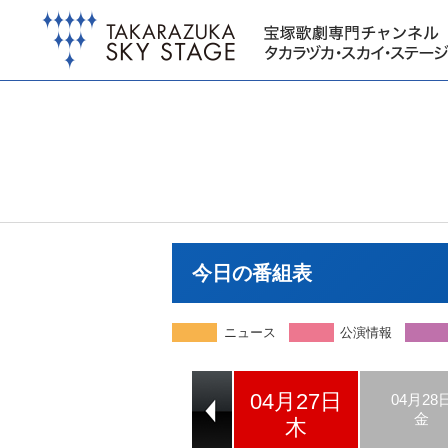
今日の番組表
ニュース
公演情報
04月27日
04月25日
04月26日
04月28
火
水
金
木