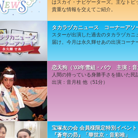
はスカイ・ナビゲーターズ。主なトピ
貴重な情報を交えてご紹介。
タカラヅカニュース コーナーアソ
スターが出演した過去のタカラヅカニ
届け。今月は永久輝せあの出演コーナ
恋天狗（’03年雪組・バウ 主演：
人間の持っている身勝手さを描いた民話
出演：音月桂 他（51分）
宝塚友の会 会員様限定特別イベント
『蒼穹の昴』「華世京・音彩唯」