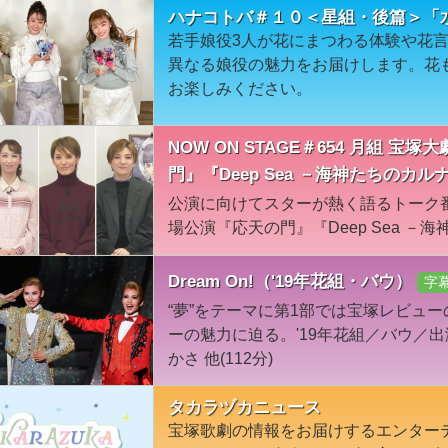
ハナコトバ＃１０＜星組・後篇＞「
若手娘役3人が花にまつわる体験や花
異なる娘役の魅力をお届けします。花
お楽しみください。
NOW ON STAGE＃654 月組 
門』『Deep Sea －海神たちのカ
公演に向けてスターが熱く語るトーク
場公演『応天の門』『Deep Sea 
Dream On!（'19年花組・バウ）
字
“夢”をテーマに第1部では宝塚レビュ
ーの魅力に迫る。'19年花組／バウ／
かさ 他(112分)
タカラヅカニュース
宝塚歌劇の情報をお届けするエンター