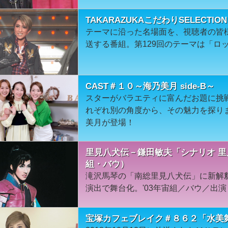
TAKARAZUKAこだわりSELECT
テーマに沿った名場面を、視聴者の皆
送する番組。第129回のテーマは「ロ
CAST＃１０～海乃美月 side-B～
スターがバラエティに富んだお題に挑戦！s
れぞれ別の角度から、その魅力を探り
美月が登場！
里見八犬伝－鎌田敏夫「シナリオ 里
組・バウ）
滝沢馬琴の「南総里見八犬伝」に新解
演出で舞台化。'03年宙組／バウ／出演：
宝塚カフェブレイク＃８６２「水美