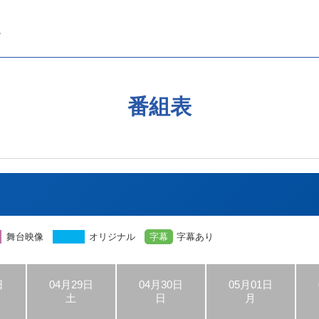
番組表
舞台映像
オリジナル
字幕
字幕あり
日
04月29日
04月30日
05月01日
土
日
月