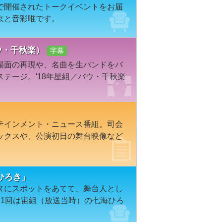
で開催されたトークイベントをお届
京と音彩唯です。
バウ・千秋楽）
字幕
場面の再現や、名曲を生バンドをバ
テージ。'18年星組／バウ・千秋楽
テインメント・ニュース番組。司会
ックスや、公演初日の舞台映像など
ひろき」
ヌにスポットをあてて、舞台人とし
11回は宙組（放送当時）の七海ひろ