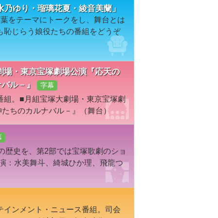
水乃ゆり・瑠璃花夏・綾音美蘭」
言葉をテーマにトークをし、舞台とは
も恥じらう娘役たちの番組をどうぞ
宝塚大劇場・東京宝塚劇場公演『応天の
ルナバル－』
字幕
番組。■月組宝塚大劇場・東京宝塚劇
－海神たちのカルナバル－』（舞台）
幕
ーの歴史を、第2部では宝塚歌劇のショ
出演：水美舞斗、綺城ひか理、飛龍つ
テインメント・ニュース番組。司会