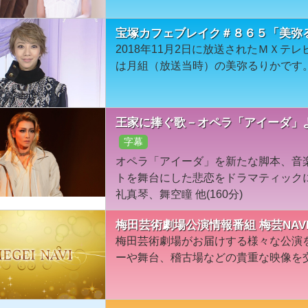
宝塚カフェブレイク＃８６５「美弥
2018年11月2日に放送されたＭＸテ
は月組（放送当時）の美弥るりかです
王家に捧ぐ歌－オペラ「アイーダ」よ
字幕
オペラ「アイーダ」を新たな脚本、音
トを舞台にした悲恋をドラマティックに
礼真琴、舞空瞳 他(160分)
梅田芸術劇場公演情報番組 梅芸NAV
梅田芸術劇場がお届けする様々な公演
ーや舞台、稽古場などの貴重な映像を