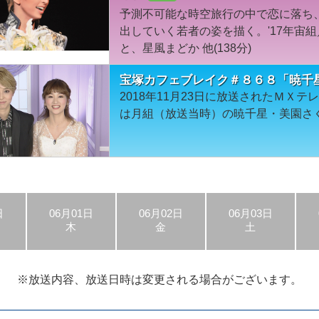
予測不可能な時空旅行の中で恋に落ち
出していく若者の姿を描く。'17年宙
と、星風まどか 他(138分)
宝塚カフェブレイク＃８６８「暁千
2018年11月23日に放送されたＭＸ
は月組（放送当時）の暁千星・美園さ
日
06月01日
06月02日
06月03日
木
金
土
※放送内容、放送日時は
変更される場合がございます。