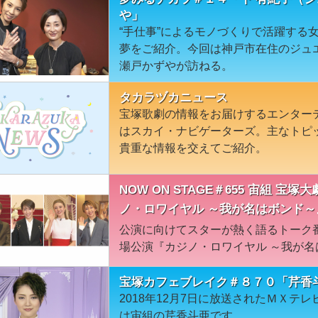
や」
“手仕事”によるモノづくりで活躍する
夢をご紹介。今回は神戸市在住のジュ
瀬戸かずやが訪ねる。
タカラヅカニュース
宝塚歌劇の情報をお届けするエンター
はスカイ・ナビゲーターズ。主なトピ
貴重な情報を交えてご紹介。
NOW ON STAGE＃655 宙組 
ノ・ロワイヤル ～我が名はボンド～
公演に向けてスターが熱く語るトーク
場公演『カジノ・ロワイヤル ～我が
宝塚カフェブレイク＃８７０「芹香
2018年12月7日に放送されたＭＸテ
は宙組の芹香斗亜です。