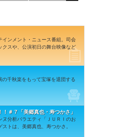
テインメント・ニュース番組。司会
ックスや、公演初日の舞台映像など
公演の千秋楽をもって宝塚を退団する
！！＃７「美郷真也・寿つかさ」
ンヌ分析バラエティ「ＪＵＲＩのお
ゲストは、美郷真也、寿つかさ。