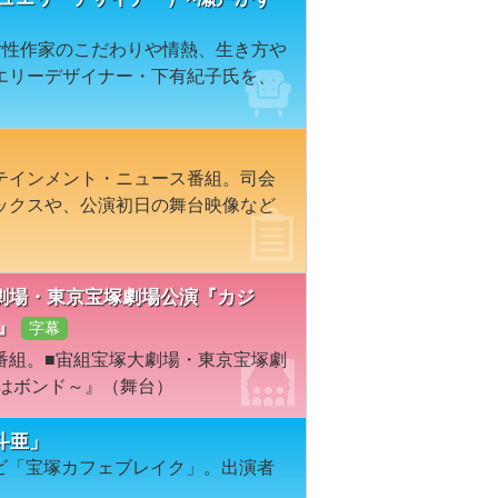
女性作家のこだわりや情熱、生き方や
エリーデザイナー・下有紀子氏を、
テインメント・ニュース番組。司会
ックスや、公演初日の舞台映像など
宝塚大劇場・東京宝塚劇場公演『カジ
』
字幕
番組。■宙組宝塚大劇場・東京宝塚劇
名はボンド～』（舞台）
斗亜」
レビ「宝塚カフェブレイク」。出演者