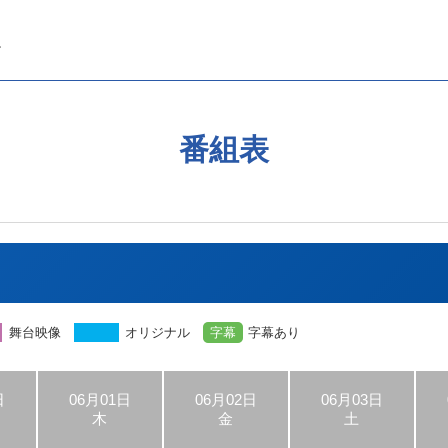
番組表
舞台映像
オリジナル
字幕
字幕あり
日
06月01日
06月02日
06月03日
木
金
土