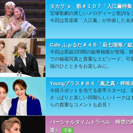
タカラ’ｓ 歌＃１０７「入江薫特集
宝塚歌劇の美しいメロディーと歌詞を
今回は音楽家「入江薫」が作曲した名
Cafe ふぉるだ＃４６「凪七瑠海／
今回は星組103期の紘希柚葉が登場。
での秘蔵写真と貴重なエピソード、可
福のひとときをお楽しみに。
Youngプラス＃８４「嵐之真・梓唯
今回スポットを当てる若手スターは、宙
さっぱりと楽しい同期らしいトークは
らの貴重なコメントも必見！
パーシャルタイムトラベル 時空の果
楽）
字幕