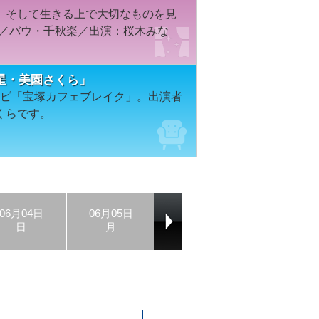
、そして生きる上で大切なものを見
組／バウ・千秋楽／出演：桜木みな
星・美園さくら」
テレビ「宝塚カフェブレイク」。出演者
くらです。
06月04日
06月05日
06月06日
06月07日
日
月
火
水