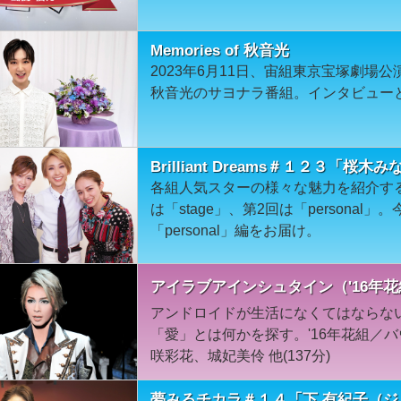
Memories of 秋音光
2023年6月11日、宙組東京宝塚劇場
秋音光のサヨナラ番組。インタビュー
Brilliant Dreams＃１２３「桜木み
各組人気スターの様々な魅力を紹介す
は「stage」、第2回は「persona
「personal」編をお届け。
アイラブアインシュタイン（'16年
アンドロイドが生活になくてはならな
「愛」とは何かを探す。'16年花組／
咲彩花、城妃美伶 他(137分)
夢みるチカラ＃１４「下 有紀子（ジ