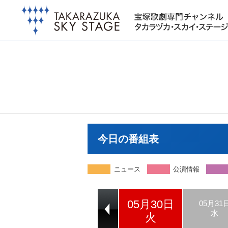
今日の番組表
ニュース
公演情報
05月30日
05月28日
05月29日
05月31
日
月
水
火