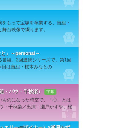
公演をもって宝塚を卒業する、宙組・
と舞台映像で綴ります。
なと」～personal～
る番組。2回連続シリーズで、第1回
l」。今回は宙組・桜木みなとの
花組・バウ・千秋楽）
字幕
いものになった時空で、「心」とは
バウ・千秋楽／出演：瀬戸かずや、桜
ュエリーデザイナー）×瀬戸かず