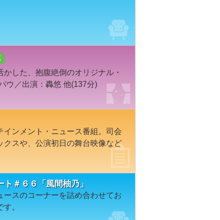
幕
活かした、抱腹絶倒のオリジナル・
ウ／出演：轟悠 他(137分)
テインメント・ニュース番組。司会
ックスや、公演初日の舞台映像など
ート＃６６「風間柚乃」
ュースのコーナーを詰め合わせてお
です。