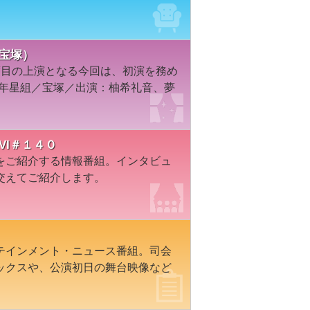
・宝塚）
度目の上演となる今回は、初演を務め
3年星組／宝塚／出演：柚希礼音、夢
VI＃１４０
をご紹介する情報番組。インタビュ
交えてご紹介します。
テインメント・ニュース番組。司会
ックスや、公演初日の舞台映像など