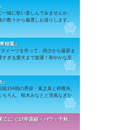
」
ご一緒に歌い楽しんでみませんか。
曲の数々から厳選しお送りします。
紘希柚葉」
餅スイーツを作って、幼少から最新ま
愛すぎる愛犬まで披露！和やかな至
央」
組104期の男役・嵐之真と梓唯央。
もちろん、桜木みなとと澄風なぎか
てに（'17年宙組・バウ・千秋