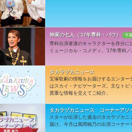
神家の七人（'17年専科・バウ）
字
専科出演者達のキャラクターを存分に
ミュージカル・コメディ。'17年専科／バ
タカラヅカニュース
宝塚歌劇の情報をお届けするエンター
はスカイ・ナビゲーターズ。主なトピ
貴重な情報を交えてご紹介。
タカラヅカニュース コーナーアソ
スターが出演した過去のタカラヅカニ
届け。今月は風間柚乃の出演コーナー