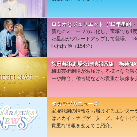
ロミオとジュリエット（’13年星組
新たにミュージカル化し、宝塚でも4
た星組がグレードアップして登場。'1
咲ねね 他（154分）
梅田芸術劇場公演情報番組 梅芸NA
梅田芸術劇場がお届けする様々な公演
ーや舞台、稽古場などの貴重な映像を
タカラヅカニュース
宝塚歌劇の情報をお届けするエンター
はスカイ・ナビゲーターズ。主なトピ
貴重な情報を交えてご紹介。