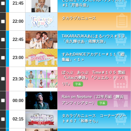
21:45
＃1「芹香斗亜」
タカラヅカニュース
22:00
TAKARAZUKAあにまるハウス＃１３
22:45
「永久輝せあ・侑輝大弥」
すみれDANCEアカデミー＃１１「総
23:00
集編」＜１＞
ぽっぷ あっぷ Time＃１０５ 雪組
『Lilacの夢路』『ジュエル・ド・パ
23:30
リ!!』
字幕
Rain on Neptune（'22年月組・舞浜
00:00
アンフィシアター）
字幕
タカラヅカニュース コーナーアソー
02:15
ト＃６７「和希そら」