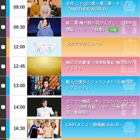
名作 ことばの泉～第二章～＃１２
09:00
『ANOTHER WORLD』
銀二貫-梅が枝の花かんざし- （’15年
09:30
雪組・バウ・千秋楽）
字幕
タカラヅカニュース
12:00
梅田芸術劇場公演情報番組 梅芸NAVI
12:45
＃１４１
新人公演ダイジェスト＃3『元禄バロ
13:00
ックロック』
ホフマン物語－オッフェンバックによ
14:00
る－（’08年月組・バウ・千秋楽 主
演：青樹泉）
CAST＃１２～朝美絢 side-B～
16:30