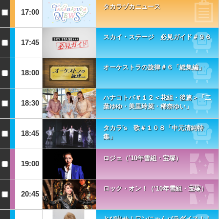
タカラヅカニュース
17:00
スカイ・ステージ 必見ガイド＃９６
17:45
オーケストラの旋律＃６「総集編」
18:00
ハナコトバ＃１２＜花組・後篇＞「二
18:30
葉ゆゆ・美里玲菜・稀奈ゆい」
タカラ's 歌＃１０８「中元清純特
18:45
集」
ロジェ（’10年雪組・宝塚）
19:00
ロック・オン！（’10年雪組・宝塚）
20:45
とび出せ！ワンにゃんパラダイス！！