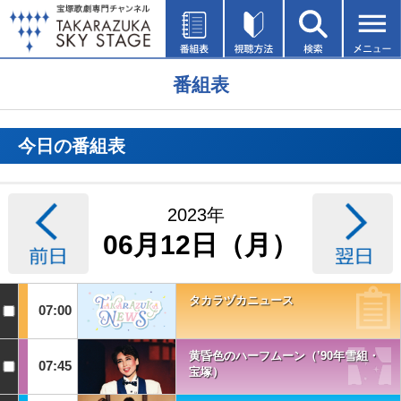
番組表
今日の番組表
2023年
06月12日（月）
タカラヅカニュース
07:00
黄昏色のハーフムーン（’90年雪組・
07:45
宝塚）