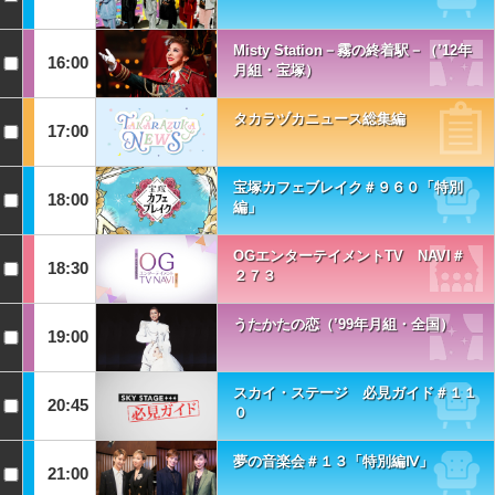
Misty Station－霧の終着駅－（’12年
16:00
月組・宝塚）
タカラヅカニュース総集編
17:00
宝塚カフェブレイク＃９６０「特別
18:00
編」
OGエンターテイメントTV NAVI＃
18:30
２７３
うたかたの恋（’99年月組・全国）
19:00
スカイ・ステージ 必見ガイド＃１１
20:45
０
夢の音楽会＃１３「特別編Ⅳ」
21:00