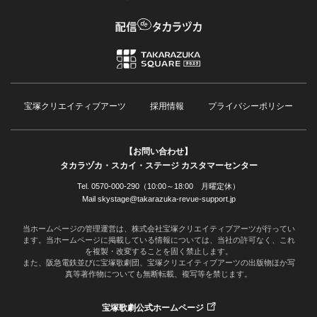
宝塚クリエイティブアーツ
採用情報
プライバシーポリシー
【お問い合わせ】
タカラヅカ・スカイ・ステージ カスタマーセンター
Tel. 0570-000-290（10:00～18:00 月曜定休）
Mail skystage@takarazuka-revue-support.jp
当ホームページの管理運営は、株式会社宝塚クリエイティブアーツが行ってい
ます。当ホームページに掲載している情報については、当社の許可なく、これ
を複製・改変することを固く禁止します。
また、阪急電鉄並びに宝塚歌劇団、宝塚クリエイティブアーツの出版物ほか写
真等著作物についても無断転載、複写等を禁じます。
宝塚歌劇公式ホームページ