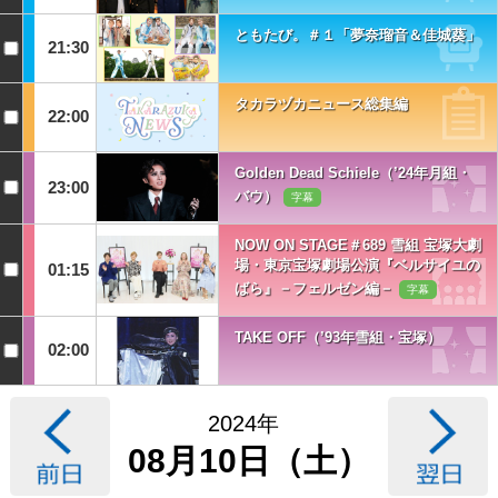
ともたび。＃１「夢奈瑠音＆佳城葵」
21:30
タカラヅカニュース総集編
22:00
Golden Dead Schiele（’24年月組・
23:00
バウ）
字幕
NOW ON STAGE＃689 雪組 宝塚大劇
場・東京宝塚劇場公演『ベルサイユの
01:15
ばら』－フェルゼン編－
字幕
TAKE OFF（’93年雪組・宝塚）
02:00
2024年
08月10日（土）