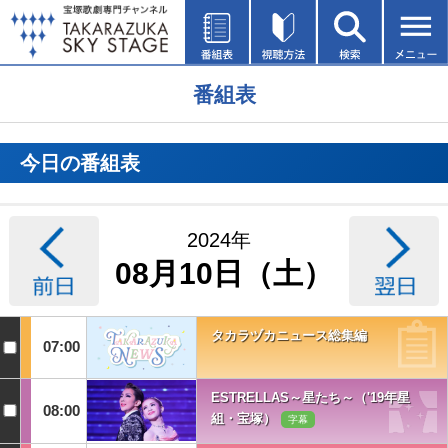
番組表
今日の番組表
2024年
08月10日（土）
タカラヅカニュース総集編
07:00
ESTRELLAS～星たち～（'19年星
08:00
組・宝塚）
字幕