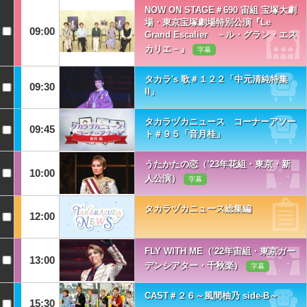
NOW ON STAGE＃690 宙組 宝塚大劇
場・東京宝塚劇場特別公演『Le
09:00
Grand Escalier －ル・グラン・エス
カリエ－』
字幕
タカラ's 歌＃１２２「中元清純特集
09:30
II」
タカラヅカニュース コーナーアソー
09:45
ト＃９５「音月桂」
うたかたの恋（’23年花組・東京・新
10:00
人公演）
字幕
タカラヅカニュース総集編
12:00
FLY WITH ME（’22年宙組・東京ガー
13:00
デンシアター・千秋楽）
字幕
CAST＃２６～風間柚乃 side-B～
15:30