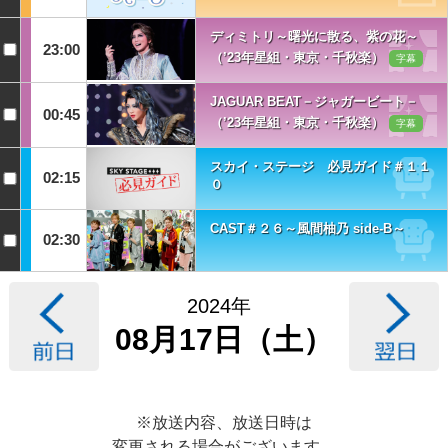
ディミトリ～曙光に散る、紫の花～
23:00
（’23年星組・東京・千秋楽）
字幕
JAGUAR BEAT－ジャガービート－
00:45
（’23年星組・東京・千秋楽）
字幕
スカイ・ステージ 必見ガイド＃１１
02:15
０
CAST＃２６～風間柚乃 side-B～
02:30
2024年
08月17日（土）
※放送内容、放送日時は
変更される場合がございます。