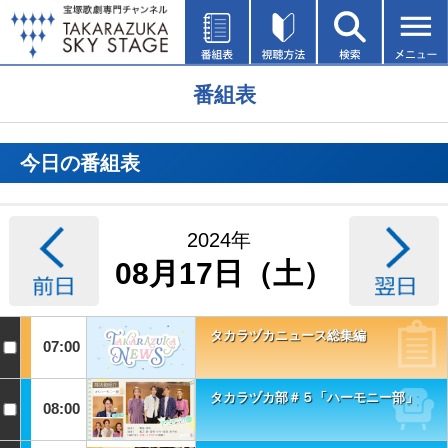
番組表
今日の番組表
2024年
08月17日（土）
タカラヅカニュース総集編
07:00
タカラヅカ部＃５「ハーモニー部」
08:00