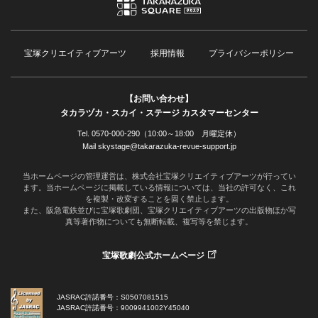
宝塚クリエイティブアーツ
採用情報
プライバシーポリシー
【お問い合わせ】
タカラヅカ・スカイ・ステージ カスタマーセンター
Tel. 0570-000-290（10:00～18:00 月曜定休）
Mail skystage@takarazuka-revue-support.jp
当ホームページの管理運営は、株式会社宝塚クリエイティブアーツが行ってい
ます。当ホームページに掲載している情報については、当社の許可なく、これ
を複製・改変することを固く禁止します。
また、阪急電鉄並びに宝塚歌劇団、宝塚クリエイティブアーツの出版物ほか写
真等著作物についても無断転載、複写等を禁じます。
宝塚歌劇公式ホームページ
JASRAC許諾番号：S0507081515
JASRAC許諾番号：9009941002Y45040