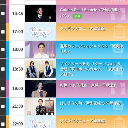
Golden Dead Schiele（’24年月組・
14:45
バウ）
字幕
タカラヅカニュース総集編
17:00
宝塚カフェブレイク＃９６２「瀬央ゆ
18:00
りあ」
マイスターの教え リターンズ＃１５
18:30
雪組『双曲線上のカルテ』「夏美よう
／縣千」
相棒（’10年花組・東特・千秋楽）
19:00
はじまりの時～新生花組 永久輝せあ
21:30
～
タカラヅカニュース総集編
22:00