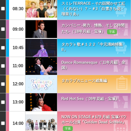
スミレTERRACE－その話聞かせて紅
08:30
（くれない）？－＃3「白雪さち花・
瑠皇りあ」
カンパニー -努力、情熱、そして仲間
09:00
たち-（'18年月組・宝塚）
字幕
タカラ's 歌＃１２２「中元清純特集
10:45
II」
Dance Romanesque（’11年月組・全
11:00
国）
タカラヅカニュース総集編
12:00
Red Hot Sea（’08年花組・宝塚）
13:00
NOW ON STAGE＃679 月組 宝塚バウ
ホール公演『Golden Dead Schiele』
14:00
字幕