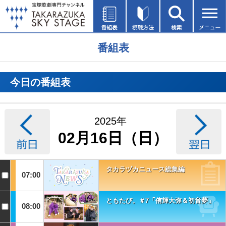
番組表
今日の番組表
2025年
02月16日（日）
タカラヅカニュース総集編
07:00
ともたび。＃7「侑輝大弥＆初音夢」
08:00