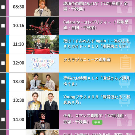
琥珀色の雨にぬれて（’12年星組・全
08:30
国・千秋楽）
Celebrity－セレブリティ－（’12年星
10:15
組・全国・千秋楽）
翔け！すみれんず again！～私のふる
11:30
さとガイド～＃１０「南関東エリア」
タカラヅカニュース総集編
12:00
専科のお時間＃１４「凛城きら／輝月
13:00
ゆうま」
Youngプラス＃９６「静音ほたる・和
13:30
真あさ乃」
今夜、ロマンス劇場で（’22年月組・
14:00
宝塚・千秋楽）
字幕