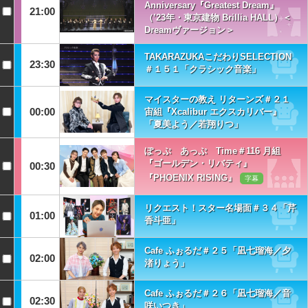
Anniversary『Greatest Dream』
21:00
（’23年・東京建物 Brillia HALL）＜
Dreamヴァージョン＞
TAKARAZUKAこだわりSELECTION
23:30
＃１５１「クラシック音楽」
マイスターの教え リターンズ＃２１
00:00
宙組『Xcalibur エクスカリバー』
「夏美よう／若翔りつ」
ぽっぷ あっぷ Time＃116 月組
『ゴールデン・リバティ』
00:30
『PHOENIX RISING』
字幕
リクエスト！スター名場面＃３４「芹
01:00
香斗亜」
Cafe ふぉるだ＃２５「凪七瑠海／夕
02:00
渚りょう」
Cafe ふぉるだ＃２６「凪七瑠海／音
02:30
咲いつき」