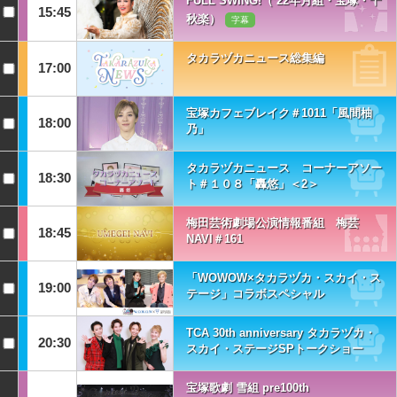
FULL SWING!（’22年月組・宝塚・千
15:45
秋楽）
字幕
タカラヅカニュース総集編
17:00
宝塚カフェブレイク＃1011「風間柚
18:00
乃」
タカラヅカニュース コーナーアソー
18:30
ト＃１０８「轟悠」＜2＞
梅田芸術劇場公演情報番組 梅芸
18:45
NAVI＃161
「WOWOW×タカラヅカ・スカイ・ス
19:00
テージ」コラボスペシャル
TCA 30th anniversary タカラヅカ・
20:30
スカイ・ステージSPトークショー
宝塚歌劇 雪組 pre100th