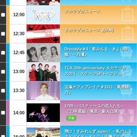
タカラヅカニュース
12:00
タカラヅカニュース あの時
12:30
Dresstyle＃4「彩みちる・きよら羽
12:45
龍・一乃凜」
TCA 30th anniversary タカラヅカ・
13:00
スカイ・ステージSPトークショー
宝塚カフェブレイク＃1011「風間柚
13:30
乃」
1789－バスティーユの恋人たち－
（’23年星組・東京・新人公演）
14:00
字幕
翔け！すみれんず again！～私のふる
16:00
さとガイド～＃１２「近畿エリア