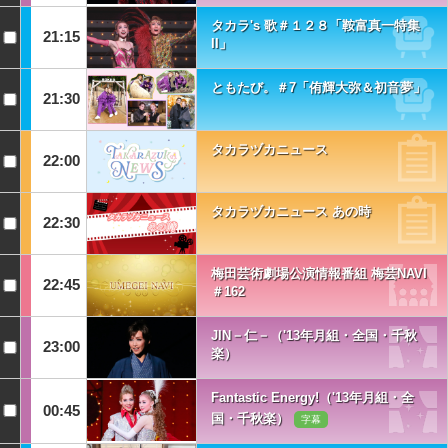
タカラ's 歌＃１２８「鞍富真一特集
21:15
II」
ともたび。＃7「侑輝大弥＆初音夢」
21:30
タカラヅカニュース
22:00
タカラヅカニュース あの時
22:30
梅田芸術劇場公演情報番組 梅芸NAVI
22:45
＃162
JIN－仁－（'13年月組・全国・千秋
23:00
楽）
Fantastic Energy!（'13年月組・全
00:45
国・千秋楽）
字幕