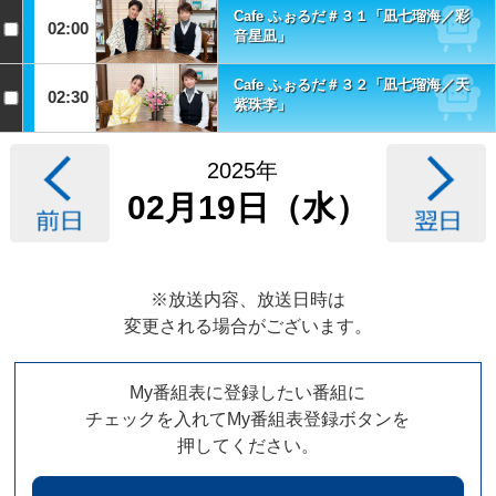
Cafe ふぉるだ＃３１「凪七瑠海／彩
02:00
音星凪」
Cafe ふぉるだ＃３２「凪七瑠海／天
02:30
紫珠李」
2025年
02月19日（水）
※放送内容、放送日時は
変更される場合がございます。
My番組表に登録したい番組に
チェックを入れてMy番組表登録ボタンを
押してください。