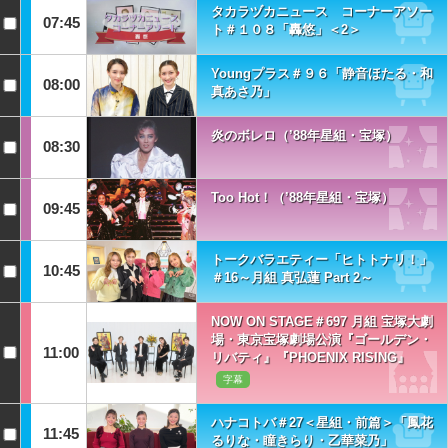
タカラヅカニュース コーナーアソー
07:45
ト＃１０８「轟悠」＜2＞
Youngプラス＃９６「静音ほたる・和
08:00
真あさ乃」
炎のボレロ（’88年星組・宝塚）
08:30
Too Hot！（’88年星組・宝塚）
09:45
トークバラエティー「ヒトトナリ！」
10:45
＃16～月組 真弘蓮 Part 2～
NOW ON STAGE＃697 月組 宝塚大劇
場・東京宝塚劇場公演『ゴールデン・
11:00
リバティ』『PHOENIX RISING』
字幕
ハナコトバ＃27＜星組・前篇＞「鳳花
11:45
るりな・瞳きらり・乙華菜乃」