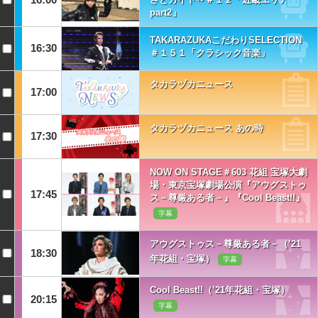
part2」
TAKARAZUKAこだわりSELECTION
16:30
＃１５１「クラシック音楽」
タカラヅカニュース
17:00
タカラヅカニュース あの時
17:30
NOW ON STAGE＃603 花組 宝塚大劇
場・東京宝塚劇場公演『アウグストゥ
17:45
ス－尊厳ある者－』『Cool Beast!!』
字幕
アウグストゥス－尊厳ある者－（’21
18:30
年花組・宝塚）
字幕
Cool Beast!!（’21年花組・宝塚）
20:15
字幕