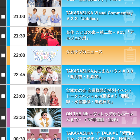
TAKARAZUKA Visual Commentary
21:00
＃２２『Jubilee』
名作 ことばの泉～第二章～＃25 『ア
21:30
ルジェの男』
タカラヅカニュース
22:00
TAKARAZUKAあにまるハウス＃３８
22:45
「鳳月杏・礼真琴」
宝塚友の会 会員様限定特別イベント
23:00
トークスペシャルin宝塚＃3「瑠風
輝・水音志保・風色日向」
ON THE 5th－ヴィレッヂからハーレ
23:30
ムまで－（’02年雪組・宝塚）
TAKARAZUKA “I” TALK＃1「紫門ゆ
00:30
りや・羽立光来・紅羽真希・峰果と