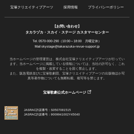
宝塚クリエイティブアーツ
採用情報
プライバシーポリシー
【お問い合わせ】
タカラヅカ・スカイ・ステージ カスタマーセンター
Tel. 0570-000-290（10:00～18:00 月曜定休）
Mail skystage@takarazuka-revue-support.jp
当ホームページの管理運営は、株式会社宝塚クリエイティブアーツが行ってい
ます。当ホームページに掲載している情報については、当社の許可なく、これ
を複製・改変することを固く禁止します。
また、阪急電鉄並びに宝塚歌劇団、宝塚クリエイティブアーツの出版物ほか写
真等著作物についても無断転載、複写等を禁じます。
宝塚歌劇公式ホームページ
JASRAC許諾番号：S0507081515
JASRAC許諾番号：9009941002Y45040