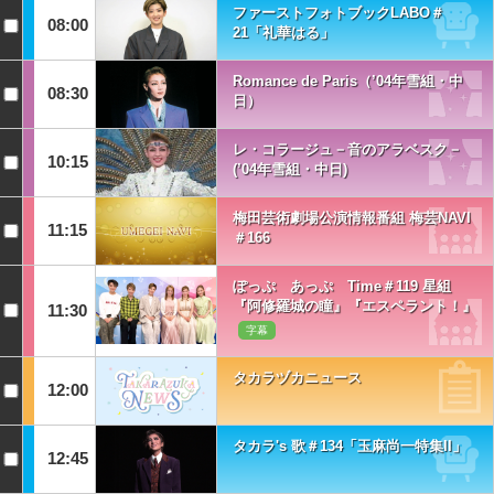
ファーストフォトブックLABO＃
08:00
21「礼華はる」
Romance de Paris（’04年雪組・中
08:30
日）
レ・コラージュ－音のアラベスク－
10:15
(’04年雪組・中日)
梅田芸術劇場公演情報番組 梅芸NAVI
11:15
＃166
ぽっぷ あっぷ Time＃119 星組
『阿修羅城の瞳』『エスペラント！』
11:30
字幕
タカラヅカニュース
12:00
タカラ's 歌＃134「玉麻尚一特集II」
12:45