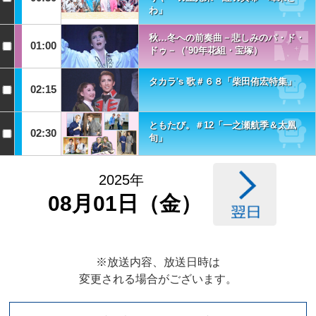
わ」
秋…冬への前奏曲－悲しみのパ・ド・
01:00
ドゥ－（’90年花組・宝塚）
タカラ's 歌＃６８「柴田侑宏特集」
02:15
ともたび。＃12「一之瀬航季＆太凰
02:30
旬」
2025年
08月01日（金）
※放送内容、放送日時は
変更される場合がございます。