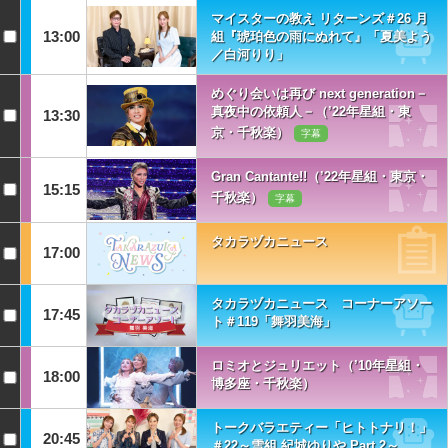
マイスターの教え リターンズ＃26 月
13:00
組『琥珀色の雨にぬれて』「夏美よう
／白河りり」
めぐり会いは再び next generation－
真夜中の依頼人－（’22年星組・東
13:30
京・千秋楽）
字幕
Gran Cantante!!（’22年星組・東京・
15:15
千秋楽）
字幕
タカラヅカニュース
17:00
タカラヅカニュース コーナーアソー
17:45
ト＃119「舞羽美海」
ロミオとジュリエット（’10年星組・
18:00
博多座・千秋楽）
トークバラエティー「ヒトトナリ！」
20:45
＃22～雪組 紀城ゆりや Part 2～