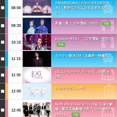
TAKARAZUKAこだわりSITUATION！
08:00
＃1「初めての人におすすめするな
ら」
星逢一夜（’17年雪組・中日）
字幕
08:30
Greatest HITS！（’17年雪組・中日）
10:15
字幕
タカラ's 歌＃134「玉麻尚一特集II」
11:15
OGエンターテイメントTV NAVI＃
11:30
285
タカラヅカニュース
12:00
NOW ON STAGE＃711 月組 宝塚大劇
場・東京宝塚劇場公演『GUYS AND
12:45
DOLLS』
字幕