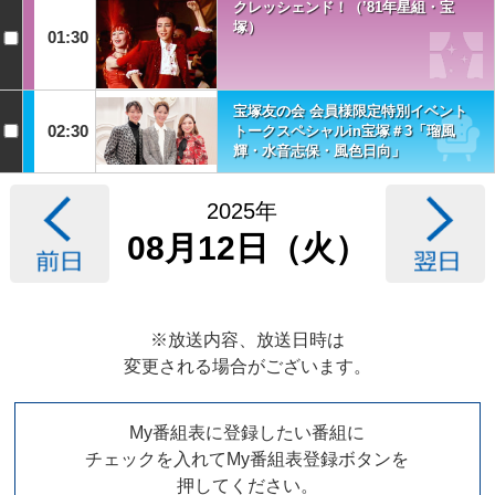
クレッシェンド！（’81年星組・宝
塚）
01:30
宝塚友の会 会員様限定特別イベント
02:30
トークスペシャルin宝塚＃3「瑠風
輝・水音志保・風色日向」
2025年
08月12日（火）
※放送内容、放送日時は
変更される場合がございます。
My番組表に登録したい番組に
チェックを入れてMy番組表登録ボタンを
押してください。