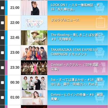
LOCK ON！－スター徹底検証－＃
21:00
33「永久輝せあ」
タカラヅカニュース
22:00
The Reading～美しきことばを聴く～
22:45
＃9「天飛華音」
TAKARAZUKA STAR EXPRESS
23:00
CAMPAIGN ドキュメント
Cocktail－カクテル－（’02年花組・
23:30
宝塚）
Sai－すべては運まかせ－＃14「瀬央
00:30
ゆりあ・縣千・咲城けい」Part 2
Colors～ヒロインの肖像～＃6「綾音
01:00
美蘭」