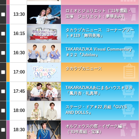
ロミオとジュリエット（’11年雪組・
13:30
宝塚 ジュリエット：夢華あみ）
タカラヅカニュース コーナーアソー
16:15
ト＃119「舞羽美海」
TAKARAZUKA Visual Commentary
16:30
＃２２『Jubilee』
タカラヅカニュース
17:00
TAKARAZUKAあにまるハウス＃３８
17:45
「鳳月杏・礼真琴」
ステージ・ドア＃22 月組『GUYS
18:00
AND DOLLS』
オルフェウスの窓－イザーク編－
18:30
（’83年星組・宝塚）