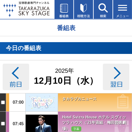
番組表
今日の番組表
2025年
12月10日（水）
タカラヅカニュース
07:00
Hotel Svizra House ホテル スヴィッ
ツラ ハウス（’21年宙組・梅田芸術劇
07:45
場）
字幕