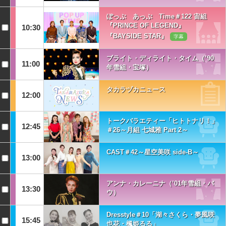
ぽっぷ あっぷ Time＃122 宙組
『PRINCE OF LEGEND』
10:30
『BAYSIDE STAR』
字幕
ブライト・ディライト・タイム（’90
11:00
年雪組・宝塚）
タカラヅカニュース
12:00
トークバラエティー「ヒトトナリ！」
12:45
＃26～月組 七城雅 Part 2～
CAST＃42～星空美咲 side-B～
13:00
アンナ・カレーニナ（’01年雪組・バ
13:30
ウ）
Dresstyle＃10「湖々さくら・夢風咲
15:45
也花・楓姫るる」