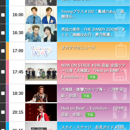
Youngプラス＃102「鳳城のあん・波
16:00
輝瑛斗」
男役の美学－THE DANDY-ZOOM－＃
16:30
１０「御織ゆみ乃・夢乃聖夏」
タカラヅカニュース
17:00
NOW ON STAGE＃696 宙組 全国ツア
ー公演『大海賊』『Heat on Beat! －
17:45
Evolution－』
字幕
大海賊－復讐のカリブ海－（’24年宙
18:30
組・全国）
字幕
Heat on Beat! －Evolution－（’24年
20:15
宙組・全国）
字幕
スカイ・ステージ 必見ガイド＃126