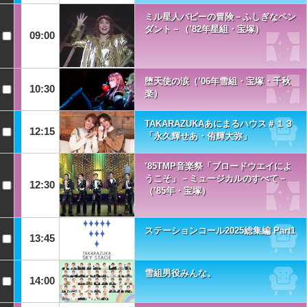
ミル星人パピーの冒険－ふしぎなペン
ダント－（’82年星組・宝塚）
09:00
堕天使の涙（’06年雪組・宝塚・千秋
10:30
楽）
TAKARAZUKAあにまるハウス＃１３
12:15
「永久輝せあ・侑輝大弥」
’85TMP音楽祭「ブロードウエイによ
うこそ」－ミュージカルのすべて－
12:30
（’85年・宝塚）
ステーションコール2025総集編 Part1
13:45
雪組男役みんな。
14:00