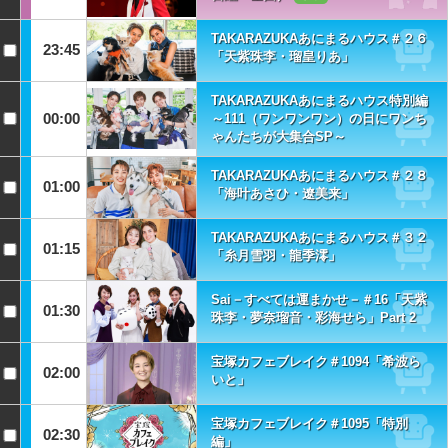
TAKARAZUKAあにまるハウス＃２６
23:45
「天紫珠李・瑠皇りあ」
TAKARAZUKAあにまるハウス特別編
00:00
～111（ワンワンワン）の日にワンち
ゃんたちが大集合SP～
TAKARAZUKAあにまるハウス＃２８
01:00
「海叶あさひ・遼美来」
TAKARAZUKAあにまるハウス＃３２
01:15
「糸月雪羽・龍季澪」
Sai－すべては運まかせ－＃16「天紫
01:30
珠李・夢奈瑠音・彩海せら」Part 2
宝塚カフェブレイク＃1094「希波ら
02:00
いと」
宝塚カフェブレイク＃1095「特別
02:30
編」