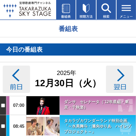
番組表
今日の番組表
2025年
12月30日（火）
ダンサ セレナータ（’12年星組・東
07:00
京・千秋楽）
タカラヅカワンダーランド特別企画
08:45
「～水美舞斗・瀬央ゆりあ ハイレゾ
プロジェクト～」