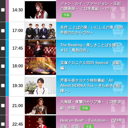
ジャン・ルイ・ファージョン －王妃
の調香師－（’12年星組・バウ）
14:30
字幕
名作 ことばの泉・いにしえの章～100
17:00
年前のたからづか～
The Reading～美しきことばを聴く～
17:45
＃11「風色日向」
宝塚クロニクル2025 Special「宙組
18:00
編」
芹香斗亜サヨナラ特別番組「All
19:30
About SERIKA Toa ～きらめきの記
憶～」
大海賊－復讐のカリブ海－（’24年宙
21:00
組・全国）
字幕
Heat on Beat! －Evolution－（’24年
22:45
宙組・全国）
字幕