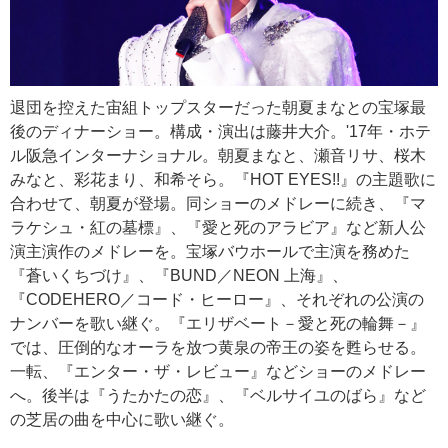
退団を控えた宙組トップスターだった朝夏まなとの宝塚最
後のディナーショー。構成・演出は藤井大介。'17年・ホテ
ル阪急インターナショナル。朝夏まなと、瀬音リサ、桜木
みなと、彩花まり、和希そら。『HOT EYES!!』の主題歌に
合わせて、朝夏が登場。同ショーのメドレーに続き、『マ
ラケシュ・紅の墓標』、『愛と死のアラビア』など新人公
演主演作のメドレーを。宝塚バウホールで主演を務めた
『蒼いくちづけ』、『BUND／NEON 上海』、
『CODEHERO／コード・ヒーロー』、それぞれの公演の
ナンバーを歌い継ぐ。『エリザベート－愛と死の輪舞－』
では、圧倒的なオーラを放つ黄泉の帝王の姿を甦らせる。
一転、『エンター・ザ・レビュー』などショーのメドレー
へ。後半は『うたかたの恋』、『ベルサイユのばら』など
の芝居の曲を中心に歌い継ぐ。