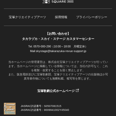
宝塚クリエイティブアーツ
採用情報
プライバシーポリシー
【お問い合わせ】
タカラヅカ・スカイ・ステージ カスタマーセンター
Tel. 0570-000-290（10:00～18:00 月曜定休）
Mail skystage@takarazuka-revue-support.jp
当ホームページの管理運営は、株式会社宝塚クリエイティブアーツが行ってい
ます。当ホームページに掲載している情報については、当社の許可なく、これ
を複製・改変することを固く禁止します。
また、阪急電鉄並びに宝塚歌劇団、宝塚クリエイティブアーツの出版物ほか写
真等著作物についても無断転載、複写等を禁じます。
宝塚歌劇公式ホームページ
JASRAC許諾番号：S0507081515
JASRAC許諾番号：9009941002Y45040