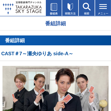
番組詳細
番組詳細
CAST＃7～瀬央ゆりあ side-A～