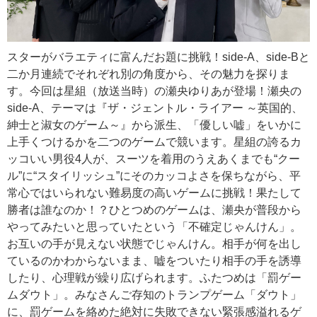
スターがバラエティに富んだお題に挑戦！side-A、side-Bと
二か月連続でそれぞれ別の角度から、その魅力を探りま
す。今回は星組（放送当時）の瀬央ゆりあが登場！瀬央の
side-A、テーマは『ザ・ジェントル・ライアー ～英国的、
紳士と淑女のゲーム～』から派生、「優しい嘘」をいかに
上手くつけるかを二つのゲームで競います。星組の誇るカ
ッコいい男役4人が、スーツを着用のうえあくまでも“クー
ル”に“スタイリッシュ”にそのカッコよさを保ちながら、平
常心ではいられない難易度の高いゲームに挑戦！果たして
勝者は誰なのか！？ひとつめのゲームは、瀬央が普段から
やってみたいと思っていたという「不確定じゃんけん」。
お互いの手が見えない状態でじゃんけん。相手が何を出し
ているのかわからないまま、嘘をついたり相手の手を誘導
したり、心理戦が繰り広げられます。ふたつめは「罰ゲー
ムダウト」。みなさんご存知のトランプゲーム「ダウト」
に、罰ゲームを絡めた絶対に失敗できない緊張感溢れるゲ