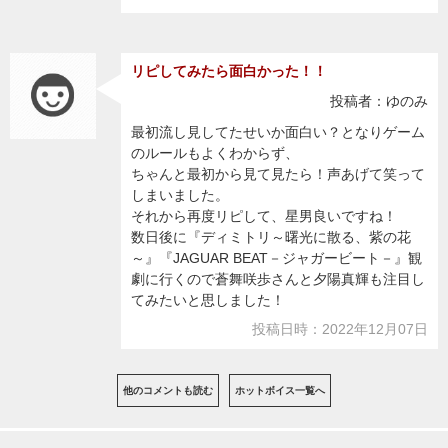
リピしてみたら面白かった！！
投稿者：ゆのみ
最初流し見してたせいか面白い？となりゲーム
のルールもよくわからず、
ちゃんと最初から見て見たら！声あげて笑って
しまいました。
それから再度リピして、星男良いですね！
数日後に『ディミトリ～曙光に散る、紫の花
～』『JAGUAR BEAT－ジャガービート－』観
劇に行くので蒼舞咲歩さんと夕陽真輝も注目し
てみたいと思しました！
投稿日時：2022年12月07日
他のコメントも読む
ホットボイス一覧へ