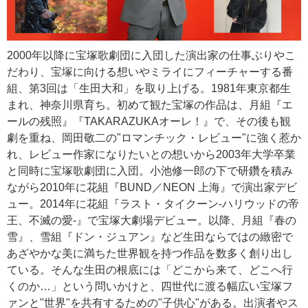
2000年以降に宝塚歌劇団に入団した演出家の仕事ぶりやこ
だわり、宝塚に向ける想いやミライにフィーチャーする番
組、第3回は「生田大和」を取り上げる。1981年東京都生
まれ、神奈川県育ち。初めて観た宝塚の作品は、月組『エ
ールの残照』『TAKARAZUKAオーレ！』で、その後も観
劇を重ね、岡田敬二の"ロマンチック・レビュー"に強く惹か
れ、レビュー作家になりたいとの想いから2003年大学卒業
と同時に宝塚歌劇団に入団。小池修一郎の下で研鑽を積み
ながら2010年に花組『BUND／NEON 上海』で演出家デビ
ュー。2014年に花組『ラスト・タイクーン-ハリウッドの帝
王、不滅の愛-』で宝塚大劇場デビュー。以降、月組『春の
雪』、雪組『ドン・ジュアン』など生田ならではの緻密で
あざやかな美に満ちた世界観を持つ作品を数多く創り出し
ている。そんな生田の根底には「どこから来て、どこへ行
くのか…」という問いかけと、四世代に渡る幅広い宝塚フ
ァンと"世界"を共有するための"子供心"がある。出演者やス