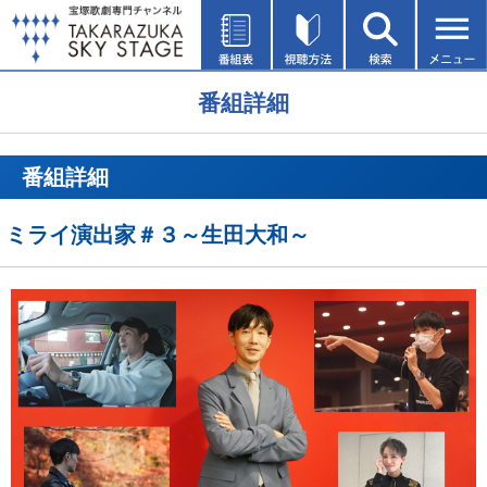
番組詳細
番組詳細
ミライ演出家＃３～生田大和～