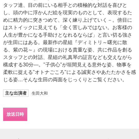
タッフ達、目の前にいる相手との積極的な対話を喜びと
し、頭の中に浮かんだ絵を現実のものとして、表現するた
めに精力的に突きつめて、深く練り上げていく－。傍目に
はストイックに見えても「全く苦しみではない。お客様の
人生が豊かになる手助けとなれるならば」と言い切る強さ
が生田にはある。最新作の星組『ディミトリ～曙光に散
る、紫の花～』の現場における貴重な姿、共に作品を創る
スタッフとの対話、星組の礼真琴の証言なども交えながら
構成する30分―。"子供心"が垣間見える意外な姿、物事を
柔軟に捉える"オトナごころ"による誠実さやあたたかさを感
じる姿…そんな生田の両面をじっくりとご覧ください。
主な出演者
生田大和
放送日時