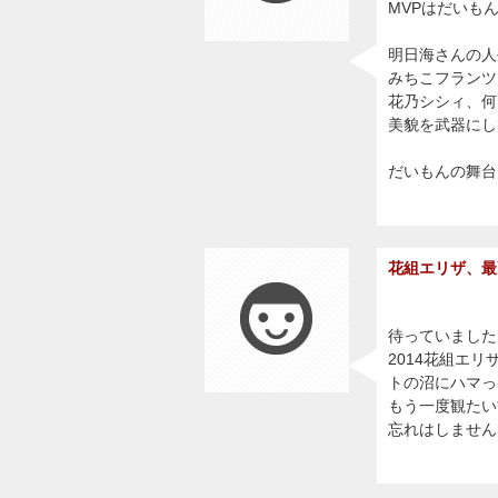
MVPはだいも
明日海さんの人
みちこフランツ
花乃シシィ、何
美貌を武器にし
だいもんの舞台
花組エリザ、最高!
待っていました
2014花組エ
トの沼にハマっ
もう一度観たい
忘れはしません