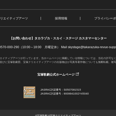
リエイティブアーツ
採用情報
プライバシーポ
【お問い合わせ】
タカラヅカ・スカイ・ステージ カスタマーセンター
. 0570-000-290（10:00～18:00 月曜定休）
Mail skystage@takarazuka-revue-suppo
エイティブアーツが行っています。当ホームページに掲載している情報については、当社の許可な
並びに宝塚歌劇団、宝塚クリエイティブアーツの出版物ほか写真等著作物についても無断転載、複
宝塚歌劇公式ホームページ
JASRAC許諾番号：S0507081515
JASRAC許諾番号：9009941002Y45040
©宝塚歌劇 ©宝塚クリエイティブアーツ