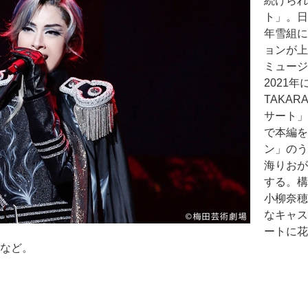
続けられ
ト」。日
年雪組に
ョンが上
ミュージ
2021
TAKA
サート」
で本編を
ン」のう
海りおが
する。構
小柳奈穂
なキャス
ートに花
 など。