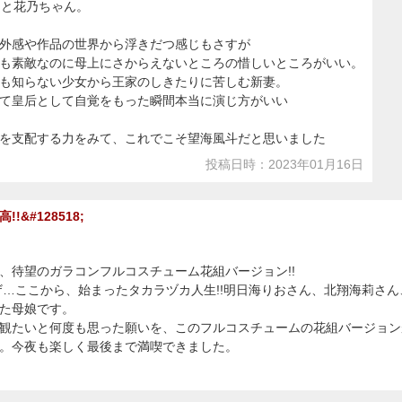
んと花乃ちゃん。
外感や作品の世界から浮きだつ感じもさすが
も素敵なのに母上にさからえないところの惜しいところがいい。
も知らない少女から王家のしきたりに苦しむ新妻。
て皇后として自覚をもった瞬間本当に演じ方がいい
を支配する力をみて、これでこそ望海風斗だと思いました
投稿日時：2023年01月16日
!&#128518;
、待望のガラコンフルコスチューム花組バージョン!!
リザ…ここから、始まったタカラヅカ人生!!明日海りおさん、北翔海莉さ
た母娘です。
観たいと何度も思った願いを、このフルコスチュームの花組バージョンが
。今夜も楽しく最後まで満喫できました。