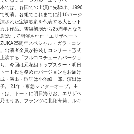
ているミュージカル「エリザベー
本では、各国での上演に先駆け、1996
て初演。各組でこれまでに計10バージ
演された宝塚歌劇を代表する大ヒット
カル作品。雪組初演から25周年となる
年に記念して開催された「エリザベート
RAZUKA25周年スペシャル・ガラ・コン
。出演者全員が扮装しコンサート形式
上演する「フルコスチュームバージョ
ち、今回は元花組トップスター・明日
トート役を務めたバージョンをお届け
成・演出・歌詞は小池修一郎。演出は
子。'21年・東急シアターオーブ。主
トは、トートに明日海りお、エリザベ
乃まりあ、フランツに北翔海莉、ルキ