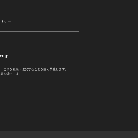
リシー
rt.jp
く、これを複製・改変することを固く禁止します。
写等を禁じます。