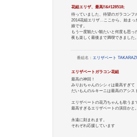
花組エリザ、最高!!&#128518;
待っていました、待望のガラコンフル
2014花組エリザ…ここから、始ま
娘です。
もう一度観たい観たいと何度も思っ
夜も楽しく最後まで満喫できました
番組名：
エリザベート TAKAR
エリザベートガラコン花組
最高の神回！
みりおちゃんのシシィは最高すぎて
だいもんのルキーニは最高のアシス
エリザベートの花乃ちゃんも歌うま
最高すぎるエリザベートの演目かと
永遠に刻まれます。
それぞれ応援しています