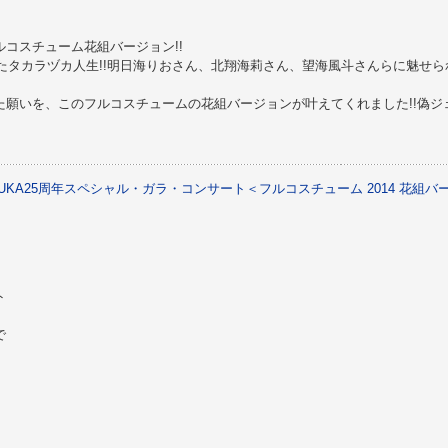
コスチューム花組バージョン!!
ったタカラヅカ人生!!明日海りおさん、北翔海莉さん、望海風斗さんらに魅せ
た願いを、このフルコスチュームの花組バージョンが叶えてくれました!!偽ジ
。
AZUKA25周年スペシャル・ガラ・コンサート＜フルコスチューム 2014 花組
ト
で
。