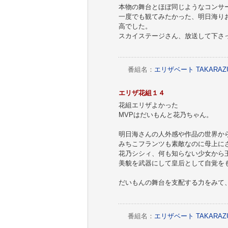
本物の舞台とほぼ同じようなコンサ
一度でも観てみたかった、明日海り
高でした。
スカイステージさん、放送して下さ
番組名：
エリザベート TAKAR
エリザ花組１４
花組エリザよかった
MVPはだいもんと花乃ちゃん。
明日海さんの人外感や作品の世界か
みちこフランツも素敵なのに母上に
花乃シシィ、何も知らない少女から
美貌を武器にして皇后として自覚を
だいもんの舞台を支配する力をみて
番組名：
エリザベート TAKAR