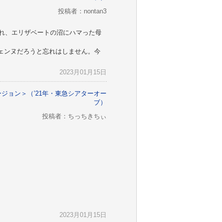
投稿者：nontan3
られ、エリザベートの沼にハマった母
ェンヌだろうと忘れはしません。今
2023月01月15日
バージョン＞（’21年・東急シアターオー
ブ）
投稿者：ちっちきちぃ
2023月01月15日