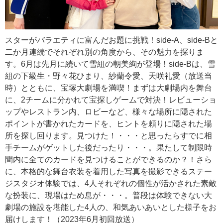
スターがバラエティに富んだお題に挑戦！side-A、side-Bと
二か月連続でそれぞれ別の角度から、その魅力を探りま
す。6月は先月に続いて雪組の朝美絢が登場！side-Bは、雪
組の下級生・野々花ひまり、紗蘭令愛、天咲礼愛（放送当
時）とともに、宝塚大劇場を満喫！まずは大劇場内を舞台
に、2チームに分かれて宝探しゲームで対決！レビューショ
ップやレストラン内、ロビーなど、様々な場所に隠された
ポイントが書かれたカードを、ヒントを頼りに隠された場
所を探し回ります。見つけた！・・・と思ったらすでに相
手チームがゲットした後だったり・・・。果たして制限時
間内に全てのカードを見つけることができるのか？！さら
に、本格的な舞台衣装を着用した写真を撮影できるステー
ジスタジオ体験では、4人それぞれの個性が活かされた素敵
な扮装に、現場はため息が・・・。普段は体験できない大
劇場の施設を堪能した4人の、和気あいあいとした様子をお
届けします！（2023年6月初回放送）