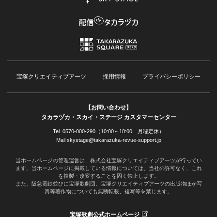
宝塚クリエイティブアーツ
採用情報
プライバシーポリシー
【お問い合わせ】
タカラヅカ・スカイ・ステージ カスタマーセンター
Tel. 0570-000-290（10:00～18:00 月曜定休）
Mail skystage@takarazuka-revue-support.jp
当ホームページの管理運営は、株式会社宝塚クリエイティブアーツが行ってい
ます。当ホームページに掲載している情報については、当社の許可なく、これ
を複製・改変することを固く禁止します。
また、阪急電鉄並びに宝塚歌劇団、宝塚クリエイティブアーツの出版物ほか写
真等著作物についても無断転載、複写等を禁じます。
宝塚歌劇公式ホームページ