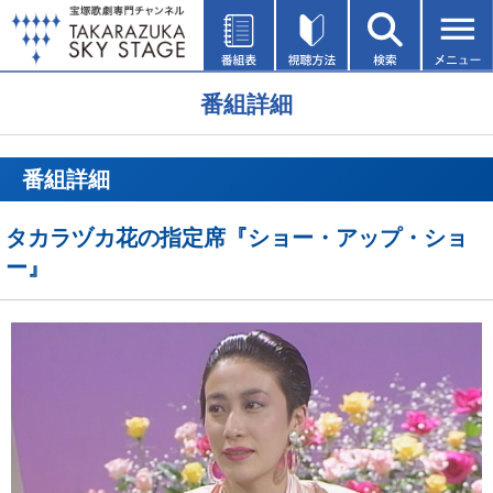
番組詳細
番組詳細
タカラヅカ花の指定席『ショー・アップ・ショ
ー』