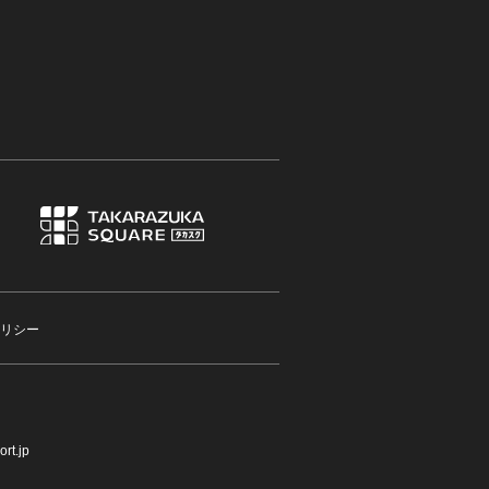
リシー
rt.jp