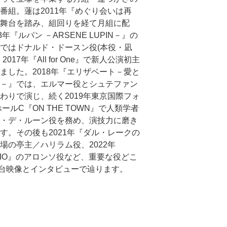
番組。蓮は2011年『めぐり会いは再
舞台を踏み、組回りを経て月組に配
3年『ルパン －ARSENE LUPIN－』の
ではドナルド・ドースン役(本役・凪
2017年『All for One』で新人公演初主
ました。2018年『エリザベート－愛と
－』では、エルマー役とシュテファン
わりで演じ、続く2019年東京国際フォ
ホールC『ON THE TOWN』で人類学者
・デ・ルーン役を務め、演技力に磨き
す。その後も2021年『ダル・レークの
場の亭主／ハリラム役、2022年
IDIO』のアロンソ役など、重要な役どこ
台映像とインタビューで辿ります。