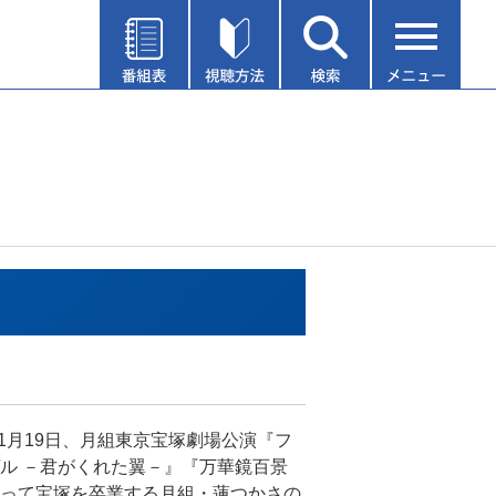
年11月19日、月組東京宝塚劇場公演『フ
ル －君がくれた翼－』『万華鏡百景
って宝塚を卒業する月組・蓮つかさの