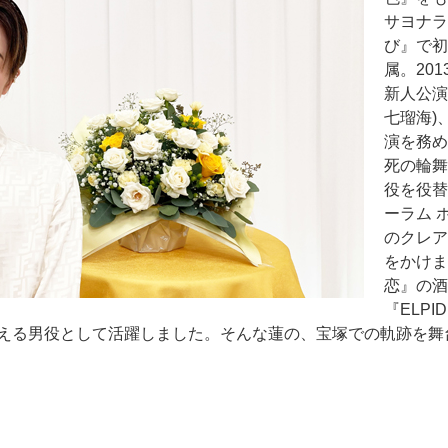
サヨナラ
び』で初
属。201
新人公演
七瑠海)、
演を務め
死の輪舞
役を役替
ーラム 
のクレア
をかけま
恋』の酒
『ELP
える男役として活躍しました。そんな蓮の、宝塚での軌跡を舞