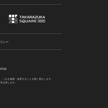
リシー
rt.jp
く、これを複製・改変することを固く禁止します。
写等を禁じます。