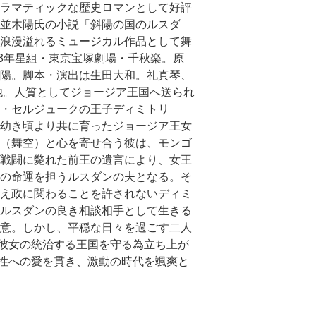
ラマティックな歴史ロマンとして好評
並木陽氏の小説「斜陽の国のルスダ
浪漫溢れるミュージカル作品として舞
23年星組・東京宝塚劇場・千秋楽。原
陽。脚本・演出は生田大和。礼真琴、
他。人質としてジョージア王国へ送られ
・セルジュークの王子ディミトリ
幼き頃より共に育ったジョージア王女
（舞空）と心を寄せ合う彼は、モンゴ
戦闘に斃れた前王の遺言により、女王
の命運を担うルスダンの夫となる。そ
え政に関わることを許されないディミ
ルスダンの良き相談相手として生きる
意。しかし、平穏な日々を過ごす二人
彼女の統治する王国を守る為立ち上が
性への愛を貫き、激動の時代を颯爽と