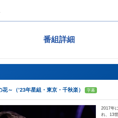
番組詳細
花～（’23年星組・東京・千秋楽）
字幕
2017
れ、13