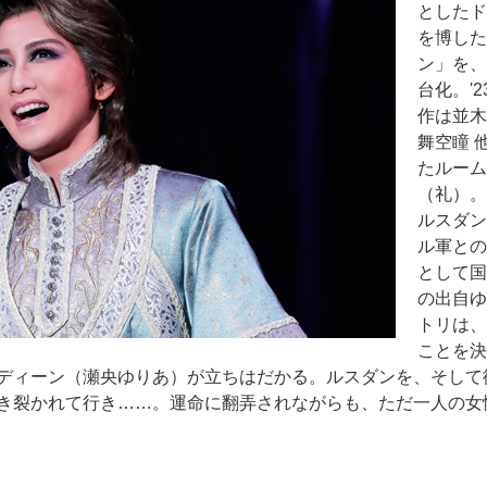
としたド
を博した
ン」を、
台化。'
作は並木
舞空瞳 
たルーム
（礼）。
ルスダン
ル軍との
として国
の出自ゆ
トリは、
ことを決
ディーン（瀬央ゆりあ）が立ちはだかる。ルスダンを、そして
き裂かれて行き……。運命に翻弄されながらも、ただ一人の女