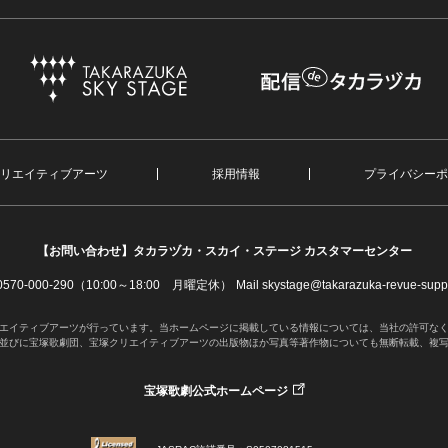
リエイティブアーツ
採用情報
プライバシーポ
【お問い合わせ】
タカラヅカ・スカイ・ステージ カスタマーセンター
. 0570-000-290（10:00～18:00 月曜定休）
Mail skystage@takarazuka-revue-suppo
エイティブアーツが行っています。当ホームページに掲載している情報については、当社の許可な
並びに宝塚歌劇団、宝塚クリエイティブアーツの出版物ほか写真等著作物についても無断転載、複
宝塚歌劇公式ホームページ