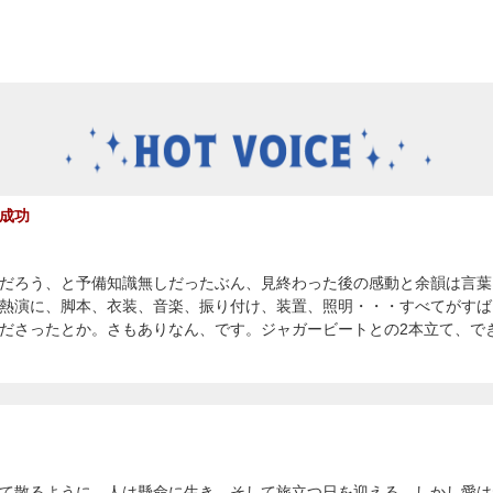
成功
だろう、と予備知識無しだったぶん、見終わった後の感動と余韻は言葉
熱演に、脚本、衣装、音楽、振り付け、装置、照明・・・すべてがすば
ださったとか。さもありなん、です。ジャガービートとの2本立て、で
て散るように、人は懸命に生き、そして旅立つ日を迎える、しかし愛は