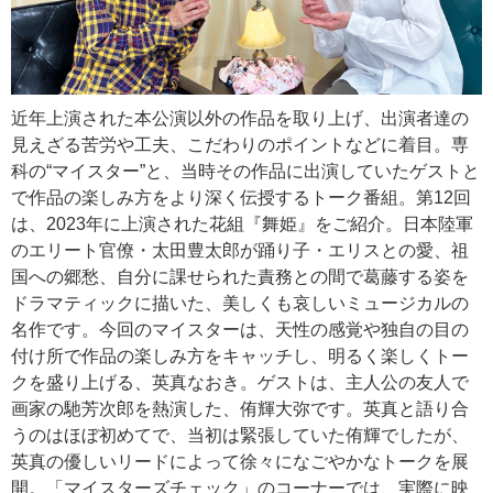
近年上演された本公演以外の作品を取り上げ、出演者達の
見えざる苦労や工夫、こだわりのポイントなどに着目。専
科の“マイスター”と、当時その作品に出演していたゲストと
で作品の楽しみ方をより深く伝授するトーク番組。第12回
は、2023年に上演された花組『舞姫』をご紹介。日本陸軍
のエリート官僚・太田豊太郎が踊り子・エリスとの愛、祖
国への郷愁、自分に課せられた責務との間で葛藤する姿を
ドラマティックに描いた、美しくも哀しいミュージカルの
名作です。今回のマイスターは、天性の感覚や独自の目の
付け所で作品の楽しみ方をキャッチし、明るく楽しくトー
クを盛り上げる、英真なおき。ゲストは、主人公の友人で
画家の馳芳次郎を熱演した、侑輝大弥です。英真と語り合
うのはほぼ初めてで、当初は緊張していた侑輝でしたが、
英真の優しいリードによって徐々になごやかなトークを展
開。「マイスターズチェック」のコーナーでは、実際に映