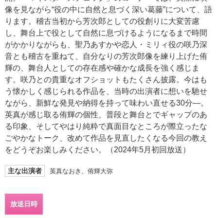
像を見ながら“役の中に自然と息づく深い葛藤”について、語
ります。稽古当初から芳次郎としての役創りに大変苦慮
し、舞台上で役として自然に息づけるようになるまで時間
がかかりながらも、聖乃あすかや恋人・ミリィ役の咲乃深
音とも稽古を重ねて、自分なりの芳次郎像を練り上げた侑
輝の、舞台人としての存在感や確かな成長を強く感じま
す。咲乃との貴重なオフショットもたくさん披露。今はも
う懐かしく感じられる作品を、当時の出演者に想いを馳せ
ながら、新鮮な発見や納得を持って味わい直せる30分―。
英真が感じ取る侑輝の個性、普段と舞台とでギャップのあ
る印象、そしてやはり純粋で真面目なところが際立ったな
ごやかなトーク、改めて作品を見直したくなる今回の教え
をどうぞお楽しみください。（2024年5月初回放送）
主な出演者
英真なおき、侑輝大弥
放送日時