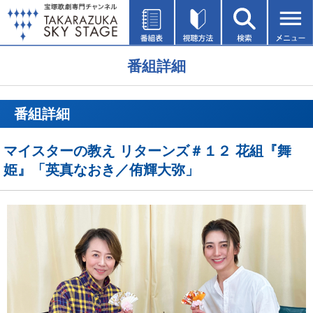
番組詳細
番組詳細
マイスターの教え リターンズ＃１２ 花組『舞
姫』「英真なおき／侑輝大弥」