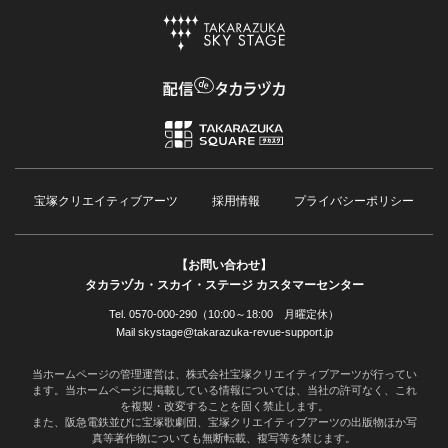
宝塚クリエイティブアーツ
採用情報
プライバシーポリシー
【お問い合わせ】
タカラヅカ・スカイ・ステージ カスタマーセンター
Tel. 0570-000-290（10:00～18:00 月曜定休）
Mail skystage@takarazuka-revue-support.jp
当ホームページの管理運営は、株式会社宝塚クリエイティブアーツが行ってい
ます。当ホームページに掲載している情報については、当社の許可なく、これ
を複製・改変することを固く禁止します。
また、阪急電鉄並びに宝塚歌劇団、宝塚クリエイティブアーツの出版物ほか写
真等著作物についても無断転載、複写等を禁じます。