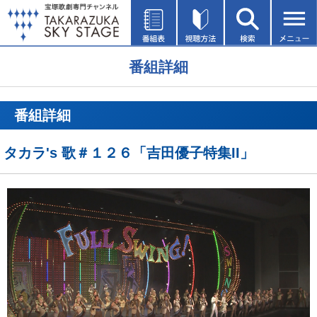
番組詳細
番組詳細
タカラ's 歌＃１２６「吉田優子特集II」