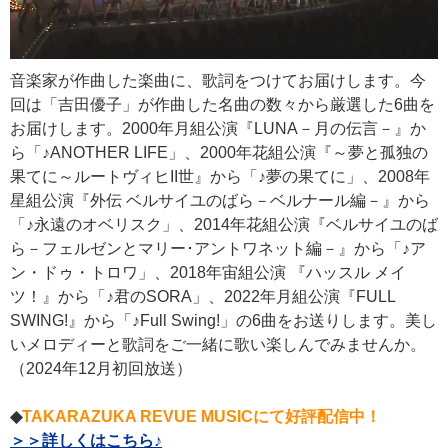
音楽家が作曲した楽曲に、歌詞をつけてお届けします。今
回は「吉田優子」が作曲した名曲の数々から厳選した6曲を
お届けします。2000年月組公演『LUNA－月の伝言－』か
ら「♪ANOTHER LIFE」、2000年花組公演『～夢と孤独の
果てに～ルートヴィヒII世』から「♪夢の果てに」、2008年
星組公演『外伝 ベルサイユのばら－ベルナール編－』から
「♪永遠のオベリスク」、2014年花組公演『ベルサイユのば
ら－フェルゼンとマリー･アントワネット編－』から「♪ア
ン・ドゥ・トロワ」、2018年宙組公演 『ハッスル メイ
ツ！』から「♪君のSORA」、2022年月組公演『FULL
SWING!』から「♪Full Swing!」の6曲をお送りします。美し
いメロディーと歌詞をご一緒に歌い楽しんでみませんか。
（2024年12月初回放送）
◆
TAKARAZUKA REVUE MUSICにて好評配信中！
＞＞詳しくはこちら♪