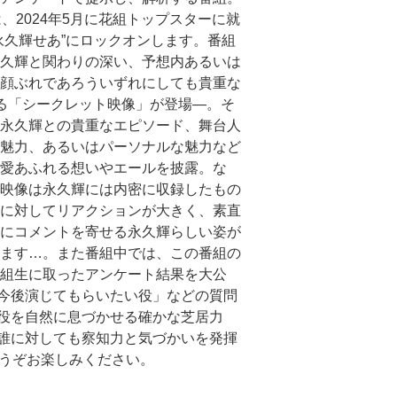
は、2024年5月に花組トップスターに就
永久輝せあ”にロックオンします。番組
久輝と関わりの深い、予想内あるいは
顔ぶれであろういずれにしても貴重な
る「シークレット映像」が登場―。そ
永久輝との貴重なエピソード、舞台人
魅力、あるいはパーソナルな魅力など
愛あふれる想いやエールを披露。な
映像は永久輝には内密に収録したもの
に対してリアクションが大きく、素直
にコメントを寄せる永久輝らしい姿が
ます…。また番組中では、この番組の
組生に取ったアンケート結果を大公
今後演じてもらいたい役」などの質問
役を自然に息づかせる確かな芝居力
誰に対しても察知力と気づかいを発揮
どうぞお楽しみください。