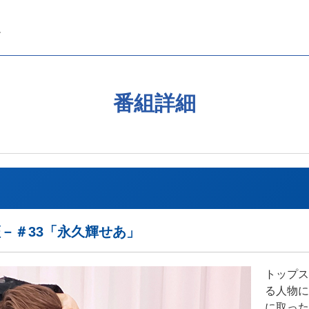
番組詳細
証－＃33「永久輝せあ」
トップス
る人物に
に取った