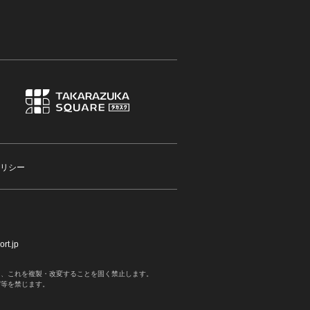
リシー
rt.jp
く、これを複製・改変することを固く禁止します。
写等を禁じます。