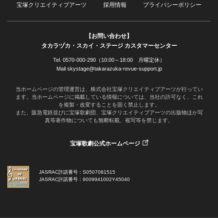
宝塚クリエイティブアーツ
採用情報
プライバシーポリシー
【お問い合わせ】
タカラヅカ・スカイ・ステージ カスタマーセンター
Tel. 0570-000-290（10:00～18:00 月曜定休）
Mail skystage@takarazuka-revue-support.jp
当ホームページの管理運営は、株式会社宝塚クリエイティブアーツが行ってい
ます。当ホームページに掲載している情報については、当社の許可なく、これ
を複製・改変することを固く禁止します。
また、阪急電鉄並びに宝塚歌劇団、宝塚クリエイティブアーツの出版物ほか写
真等著作物についても無断転載、複写等を禁じます。
宝塚歌劇公式ホームページ
JASRAC許諾番号：S0507081515
JASRAC許諾番号：9009941002Y45040