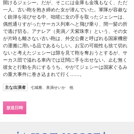
開けるジェシー。だが、そこには金庫も金塊もなく、ただ
一人、古い鞄を抱き締めた女が潜んでいた。軍隊が容赦な
く銃弾を浴びせる中、咄嗟に女の手を取ったジェシーは、
偶然通りすがったサーカス列車へと飛び乗り、間一髪の所
で逃げ切る。アナレア（美渦／天紫珠李）という、その女
が片時も離さない古い鞄は、外交公嚢と呼ばれる国家機密
の運搬に用いる品であるらしい。お宝の可能性も捨て切れ
ないと考えたジェシーは隙を見て鞄を奪おうとするが、サ
ーカス団で溢れる車内では迂闊に手を出せない。止む無く
彼女と行動を共にするうち、やがてジェシーは国家ぐるみ
の重大事件に巻き込まれて行く……。
主な出演者
七城雅、美渦せいか 他
放送日時