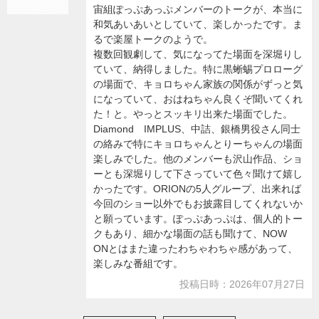
宙組ぽっぷあっぷメンバーのトークが、本当に
和気あいあいとしていて、楽しかったです。ま
るで楽屋トークのようで。
複数回観劇して、気になってた場面を深堀りし
ていて、納得しました。特に黒蜥蜴プロローグ
の場面で、キョロちゃん家族の関係がずっと気
になっていて、おはねちゃん良くぞ聞いてくれ
た！と。やっとスッキリ出来た場面でした。
Diamond IMPLUS、中詰、銀橋男役さん同士
の絡みで特にキョロちゃんとりーちゃんの場面
楽しみでした。他のメンバーも沢山作品、ショ
ーとも深堀りして下さっていて色々聞けて嬉し
かったです。ORIONの5人グループ、出来れば
今回のショー以外でもお披露目してくれないか
と願っています。ぽっぷあっぷは、個人的トー
クもあり、細かな場面の話も聞けて、NOW
ONとはまた違ったわちゃわちゃ感があって、
楽しみな番組です。
投稿日時：2026年07月27日