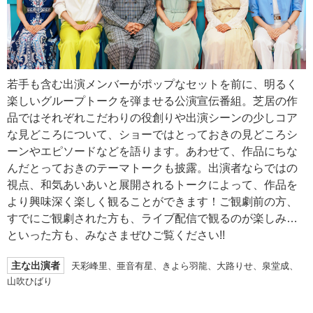
若手も含む出演メンバーがポップなセットを前に、明るく
楽しいグループトークを弾ませる公演宣伝番組。芝居の作
品ではそれぞれこだわりの役創りや出演シーンの少しコア
な見どころについて、ショーではとっておきの見どころシ
ーンやエピソードなどを語ります。あわせて、作品にちな
んだとっておきのテーマトークも披露。出演者ならではの
視点、和気あいあいと展開されるトークによって、作品を
より興味深く楽しく観ることができます！ご観劇前の方、
すでにご観劇された方も、ライブ配信で観るのが楽しみ…
といった方も、みなさまぜひご覧ください!!
主な出演者
天彩峰里、亜音有星、きよら羽龍、大路りせ、泉堂成、
山吹ひばり