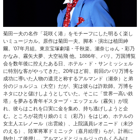
菊田一夫の名作「花咲く港」をモチーフにした明るく楽し
いミュージカル。原作は菊田一夫。脚本・演出は植田紳
爾。'07年月組。東京宝塚劇場・千秋楽。瀬奈じゅん・彩乃
かなみ、霧矢大夢、大空祐飛 他。1886年、パリ。万国博覧
会を数年後に控えたある日、ホテル・ド・サンミッシェル
に特別な客がやってきた。20年ほど前、前回のパリ万博を
成功に導いた人物の遺児と称するアルマンド（瀬奈）と弟
分のジョルジュ（大空）だが、実は彼らは詐欺師。万博を
ネタにひと儲けしようとしていた。そこに「世界一高い鉄
塔」を夢みる青年ギスターブ・エッフェル（霧矢）が現
れ、彼らはこれを口実に金を集め、持ち逃げしようと企
む。ところが花売り娘のミミ（彩乃）をはじめ、ホテルの
女主人エレノール（出雲綾）、上院議員レオニード（未沙
のえる）、陸軍将軍ドミニック（嘉月絵理）らが、計画に
熱中して後押し。アルマンドとジョルジュのもくろみは、