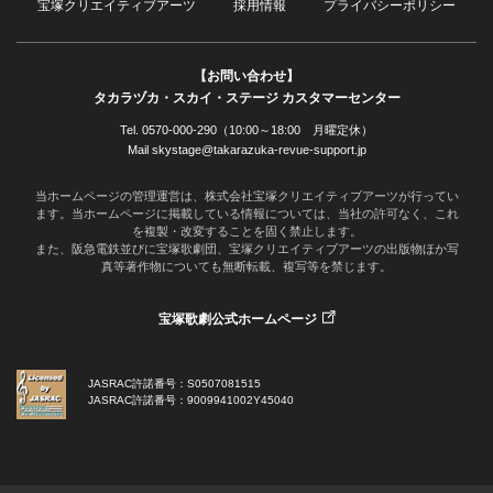
宝塚クリエイティブアーツ
採用情報
プライバシーポリシー
【お問い合わせ】
タカラヅカ・スカイ・ステージ カスタマーセンター
Tel. 0570-000-290（10:00～18:00 月曜定休）
Mail skystage@takarazuka-revue-support.jp
当ホームページの管理運営は、株式会社宝塚クリエイティブアーツが行ってい
ます。当ホームページに掲載している情報については、当社の許可なく、これ
を複製・改変することを固く禁止します。
また、阪急電鉄並びに宝塚歌劇団、宝塚クリエイティブアーツの出版物ほか写
真等著作物についても無断転載、複写等を禁じます。
宝塚歌劇公式ホームページ
JASRAC許諾番号：S0507081515
JASRAC許諾番号：9009941002Y45040