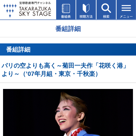
番組詳細
番組詳細
パリの空よりも高く～菊田一夫作「花咲く港」
より～（’07年月組・東京・千秋楽）