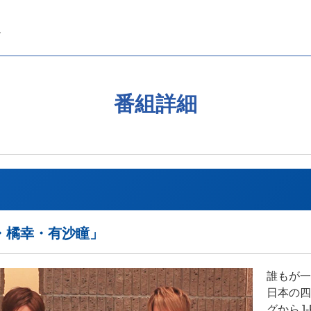
番組詳細
・橘幸・有沙瞳」
誰もが一
日本の四
グからJ