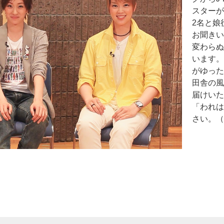
スターが
2名と娘
お聞きい
変わらぬ
います。
がゆった
田舎の風
届けいた
「われは
さい。（