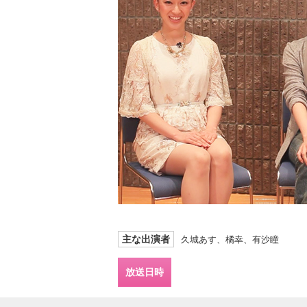
主な出演者
久城あす、橘幸、有沙瞳
放送日時