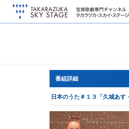
番組詳細
日本のうた＃１３「久城あす