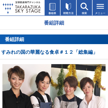
番組詳細
番組詳細
すみれの国の華麗なる食卓＃１２「総集編」