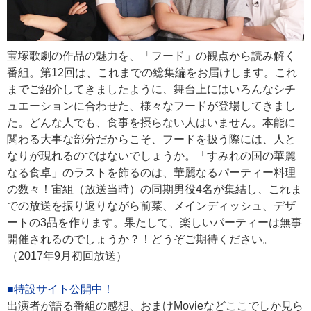
宝塚歌劇の作品の魅力を、「フード」の観点から読み解く
番組。第12回は、これまでの総集編をお届けします。これ
までご紹介してきましたように、舞台上にはいろんなシチ
ュエーションに合わせた、様々なフードが登場してきまし
た。どんな人でも、食事を摂らない人はいません。本能に
関わる大事な部分だからこそ、フードを扱う際には、人と
なりが現れるのではないでしょうか。「すみれの国の華麗
なる食卓」のラストを飾るのは、華麗なるパーティー料理
の数々！宙組（放送当時）の同期男役4名が集結し、これま
での放送を振り返りながら前菜、メインディッシュ、デザ
ートの3品を作ります。果たして、楽しいパーティーは無事
開催されるのでしょうか？！どうぞご期待ください。
（2017年9月初回放送）
■特設サイト公開中！
出演者が語る番組の感想、おまけMovieなどここでしか見ら