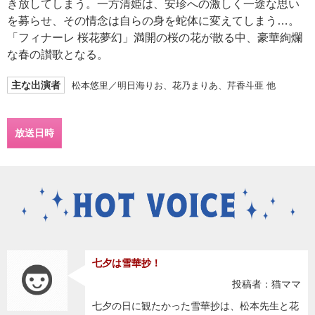
き放してしまう。一方清姫は、安珍への激しく一途な思い
を募らせ、その情念は自らの身を蛇体に変えてしまう…。
「フィナーレ 桜花夢幻」満開の桜の花が散る中、豪華絢爛
な春の讃歌となる。
主な出演者
松本悠里／明日海りお、花乃まりあ、芹香斗亜 他
放送日時
七夕は雪華抄！
投稿者：猫ママ
七夕の日に観たかった雪華抄は、松本先生と花