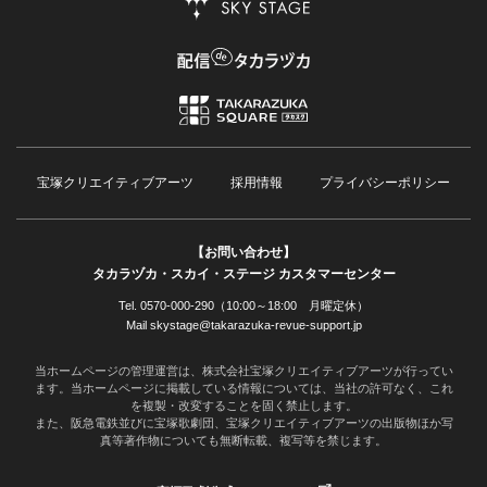
宝塚クリエイティブアーツ
採用情報
プライバシーポリシー
【お問い合わせ】
タカラヅカ・スカイ・ステージ カスタマーセンター
Tel. 0570-000-290（10:00～18:00 月曜定休）
Mail skystage@takarazuka-revue-support.jp
当ホームページの管理運営は、株式会社宝塚クリエイティブアーツが行ってい
ます。当ホームページに掲載している情報については、当社の許可なく、これ
を複製・改変することを固く禁止します。
また、阪急電鉄並びに宝塚歌劇団、宝塚クリエイティブアーツの出版物ほか写
真等著作物についても無断転載、複写等を禁じます。