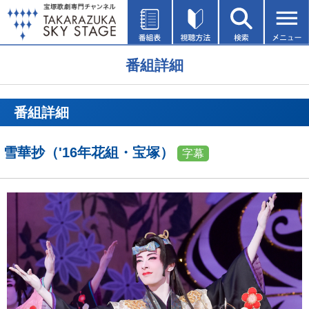
番組詳細
番組詳細
雪華抄（'16年花組・宝塚）
字幕