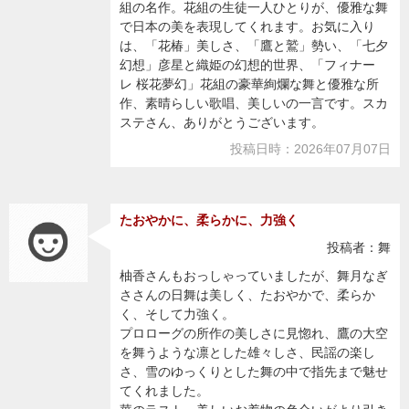
組の名作。花組の生徒一人ひとりが、優雅な舞
で日本の美を表現してくれます。お気に入り
は、「花椿」美しさ、「鷹と鷲」勢い、「七夕
幻想」彦星と織姫の幻想的世界、「フィナー
レ 桜花夢幻」花組の豪華絢爛な舞と優雅な所
作、素晴らしい歌唱、美しいの一言です。スカ
ステさん、ありがとうございます。
投稿日時：2026年07月07日
たおやかに、柔らかに、力強く
投稿者：舞
柚香さんもおっしゃっていましたが、舞月なぎ
ささんの日舞は美しく、たおやかで、柔らか
く、そして力強く。
プロローグの所作の美しさに見惚れ、鷹の大空
を舞うような凛とした雄々しさ、民謡の楽し
さ、雪のゆっくりとした舞の中で指先まで魅せ
てくれました。