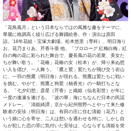
「花鳥風月」という日本ならではの風雅な趣をテーマに、
華麗に格調高く繰り広げる舞踊絵巻。作・演出は原田
諒。'16年花組・宝塚大劇場。松本悠里（専科）、明日海り
お、花乃まりあ、芹香斗亜 他。「プロローグ 紅梅白梅」紅
白の梅の花に彩られた舞台で、慶長風の花の若衆、美女た
ちが舞い歌う。「花椿」花椿の女（松本）が、帰り来ぬ想
い人を偲び、一人舞う。「鷹と鷲」鷲たちが飛び交う岩山
に、一羽の熊鷹（明日海）が現れる。熊鷹は鷲たちに戦い
を挑む。やがて、熊鷹と狗鷲（柚香光）の一騎打ちとな
る。「七夕幻想」彦星（芹香）と織姫（仙名彩世）が年に
一度の逢瀬を遂げる。「波の華」海にちなんだ日本の民謡
メドレー。「清姫綺譚」京から紀州熊野へとやって来た修
験者の安珍（明日海）は、有田の庄に住む清姫（花乃）と
いう娘に心を寄せ、二人は想いを通わせる仲に。しかし自
らが犯した恋の罪に気付いた安珍は、心ならずも清姫を突