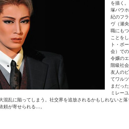
を描く。
塚バウホ
紀のフラ
ヴ（瀬央
職にもつ
ことをし
ト・ボー
会）での
令嬢のエ
階級社会
友人のビ
てワルツ
まだった
ミレーユ
大混乱に陥ってしまう。社交界を追放されるかもしれないと落
依頼が寄せられる…。