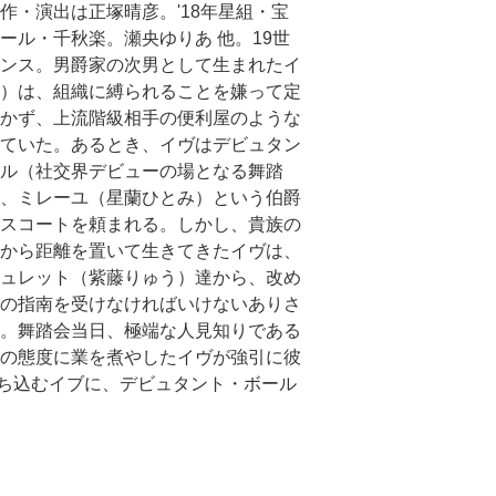
作・演出は正塚晴彦。'18年星組・宝
ール・千秋楽。瀬央ゆりあ 他。19世
ンス。男爵家の次男として生まれたイ
）は、組織に縛られることを嫌って定
かず、上流階級相手の便利屋のような
ていた。あるとき、イヴはデビュタン
ル（社交界デビューの場となる舞踏
、ミレーユ（星蘭ひとみ）という伯爵
スコートを頼まれる。しかし、貴族の
から距離を置いて生きてきたイヴは、
ュレット（紫藤りゅう）達から、改め
の指南を受けなければいけないありさ
。舞踏会当日、極端な人見知りである
の態度に業を煮やしたイヴが強引に彼
ち込むイブに、デビュタント・ボール