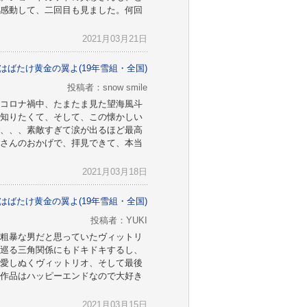
感動して、二回目も見ました。何回
2021月03月21日
はばたけ黄金の翼よ(19年雪組・全国)
投稿者：snow smile
コロナ禍中、たまたま見た望海風斗
知りたくて、そして、この懐かしい
、、、素敵すぎて涙が出るほど最高
さんのおかげで、拝見できて、本当
2021月03月18日
はばたけ黄金の翼よ(19年雪組・全国)
投稿者：YUKI
粗暴な男だと思っていたヴィットリ
巡る三角関係にもドキドキするし、
愛しぬくヴィットリオ、そして最後
作品はハッピーエンドなので大好き
2021月03月15日