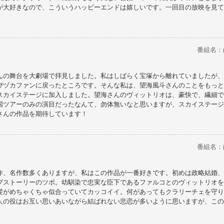
が大好きなので、こういうハッピーエンドは嬉しいです。一回目の放映を見て
！
番組名：
んの舞台を大劇場で拝見しました。私はしばらく宝塚から離れていましたが、
びヅカファンに戻ったところです。そんな私は、望海風斗さんのことをもっと
スカイステージに加入しました。望海さんのヴィットリオは、豪快で、繊細で
国ツアーのみの演目だったなんて、勿体無いなと思いますが、スカイステージ
さんの作品を期待しています！
番組名：
作、名作数多くありますが、私はこの作品が一番好きです。初めは政略結婚、
ブストーリーのツボ。幼馴染で忠実な臣下であるファルコとのヴィットリオを
髪がめちゃくちゃ似合っていてカッコイイ。何があってもクラリーチェを守り
人の役はお互い思いあいながら結ばれない悲恋が多いように思いますが、この