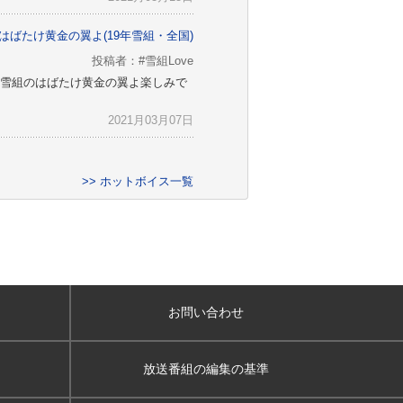
はばたけ黄金の翼よ(19年雪組・全国)
投稿者：#雪組Love
雪組のはばたけ黄金の翼よ楽しみで
2021月03月07日
>> ホットボイス一覧
お問い合わせ
放送番組の編集の基準