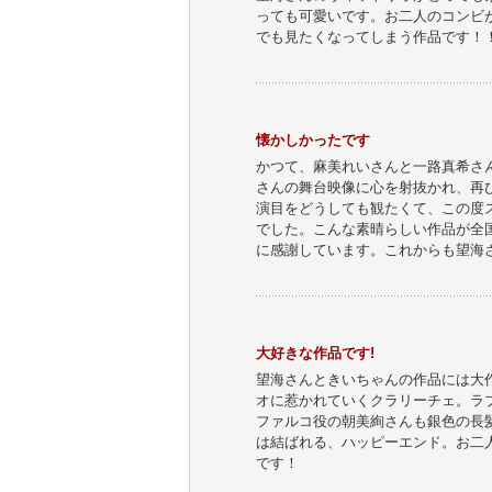
っても可愛いです。お二人のコンビ
でも見たくなってしまう作品です！
懐かしかったです
かつて、麻美れいさんと一路真希さ
さんの舞台映像に心を射抜かれ、再
演目をどうしても観たくて、この度
でした。こんな素晴らしい作品が全
に感謝しています。これからも望海
大好きな作品です!
望海さんときいちゃんの作品には大
オに惹かれていくクラリーチェ。ラ
ファルコ役の朝美絢さんも銀色の長
は結ばれる、ハッピーエンド。お二
です！