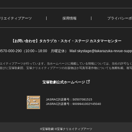
リエイティブアーツ
採用情報
プライバシーポ
【お問い合わせ】
タカラヅカ・スカイ・ステージ カスタマーセンター
. 0570-000-290（10:00～18:00 月曜定休）
Mail skystage@takarazuka-revue-suppo
エイティブアーツが行っています。当ホームページに掲載している情報については、当社の許可な
並びに宝塚歌劇団、宝塚クリエイティブアーツの出版物ほか写真等著作物についても無断転載、複
宝塚歌劇公式ホームページ
JASRAC許諾番号：S0507081515
JASRAC許諾番号：9009941002Y45040
©宝塚歌劇 ©宝塚クリエイティブアーツ