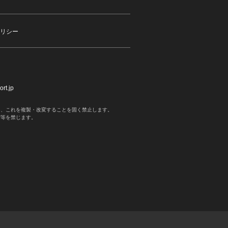
リシー
rt.jp
く、これを複製・改変することを固く禁止します。
写等を禁じます。