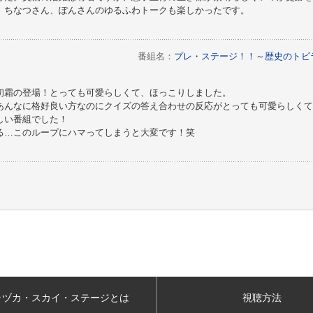
。ちなつさん、ぽんさんのゆるふわトークも楽しかったです。
番組名：
プレ・ステージ！！～歴史のトビ
初霜の登場！とっても可愛らしくて、ほっこりしました。
あんなに格好良い方なのにクイズの答え合わせの反応がとっても可愛らしくて
しい番組でした！
る…このループにハマってしまうと大変です！笑
ラヅカ・スカイ
・ステージとは
視聴方法