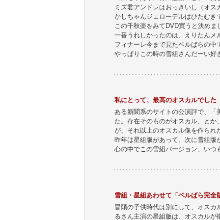
ミズ君アンドレはおっきいし（オス
かしちゃんジェローデルはひたむき
この千秋楽をみてDVD買うと決めま
一番うれしかったのは、えりたんメ
フィナーレ今まで見たベルばらの中
やっぱりこの時の雪組さんだーい好
私にとって、最高のオスカルでした
ある新聞系のサイトの公演評で、「
た。存在そのものがオスカル、とか
が、それ以上のオスカル像を作られ
昨年は星組版があって、次に雪組版
心の中でこの雪組バージョン、いつ
雪組・星組あわせて「ベルばら完全
冒頭の子供時代は別にして、オスカ
るさん主演の星組版は、オスカルが