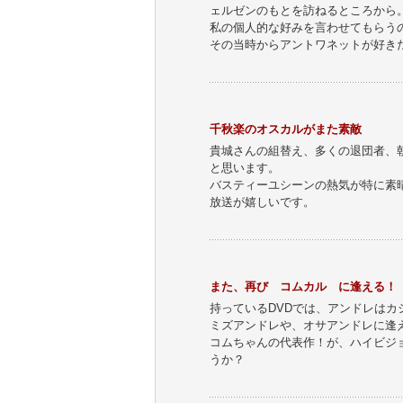
ェルゼンのもとを訪ねるところから
私の個人的な好みを言わせてもらう
その当時からアントワネットが好き
千秋楽のオスカルがまた素敵
貴城さんの組替え、多くの退団者、
と思います。
バスティーユシーンの熱気が特に素
放送が嬉しいです。
また、再び コムカル に逢える！
持っているDVDでは、アンドレはカ
ミズアンドレや、オサアンドレに逢
コムちゃんの代表作！が、ハイビジ
うか？