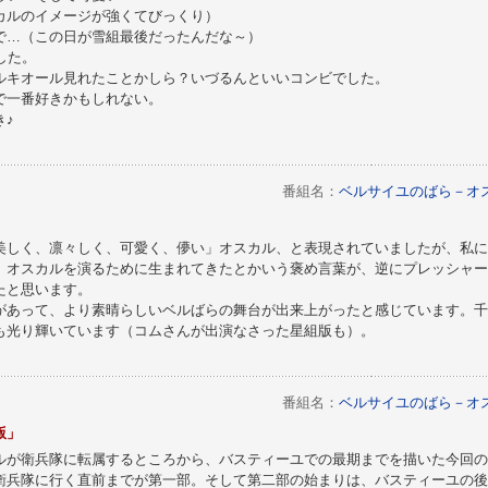
カルのイメージが強くてびっくり）
で…（この日が雪組最後だったんだな～）
した。
ルキオール見れたことかしら？いづるんといいコンビでした。
で一番好きかもしれない。
き♪
番組名：
ベルサイユのばら－オ
美しく、凛々しく、可愛く、儚い」オスカル、と表現されていましたが、私に
、オスカルを演るために生まれてきたとかいう褒め言葉が、逆にプレッシャー
たと思います。
があって、より素晴らしいベルばらの舞台が出来上がったと感じています。千
も光り輝いています（コムさんが出演なさった星組版も）。
番組名：
ベルサイユのばら－オ
版」
ルが衛兵隊に転属するところから、バスティーユでの最期までを描いた今回の
衛兵隊に行く直前までが第一部。そして第二部の始まりは、バスティーユの後