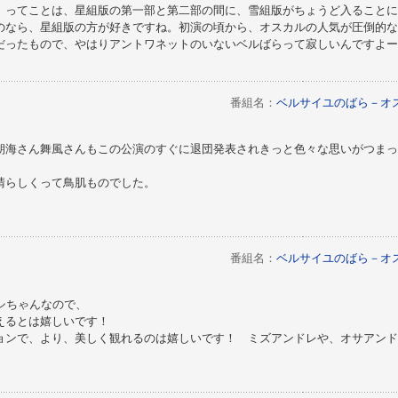
。ってことは、星組版の第一部と第二部の間に、雪組版がちょうど入ることに
のなら、星組版の方が好きですね。初演の頃から、オスカルの人気が圧倒的な
だったもので、やはりアントワネットのいないベルばらって寂しいんですよー
番組名：
ベルサイユのばら－オ
朝海さん舞風さんもこの公演のすぐに退団発表されきっと色々な思いがつまっ
晴らしくって鳥肌ものでした。
番組名：
ベルサイユのばら－オ
シちゃんなので、
えるとは嬉しいです！
ョンで、より、美しく観れるのは嬉しいです！ ミズアンドレや、オサアンド