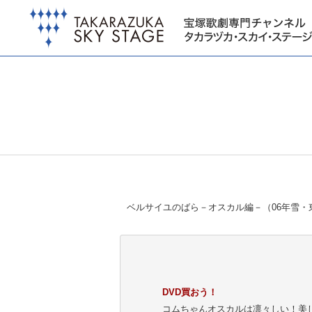
ベルサイユのばら－オスカル編－（06年雪・
DVD買おう！
コムちゃんオスカルは凛々しい！美