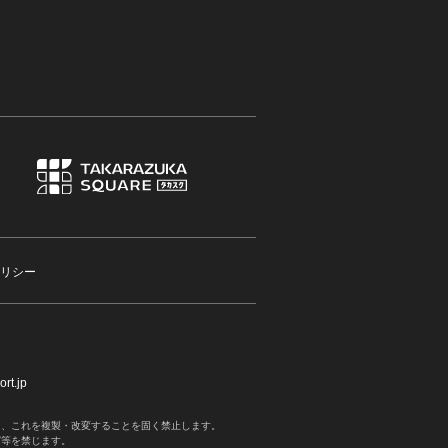
リシー
rt.jp
く、これを複製・改変することを固く禁止します。
写等を禁じます。