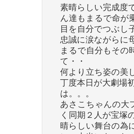
素晴らしい完成度
ん達もまるで命が
目を自分でつぶし
忠誠に涙ながらに
まるで自分もその
て・・
何より立ち姿の美
丁度本日が大劇場
は。。。
あさこちゃんの大
く同期２人が宝塚
晴らしい舞台の為