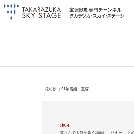
花幻抄（’91年雪組・宝塚）
凄い!
皆さんで太鼓を叩く場面に、ひえー! と