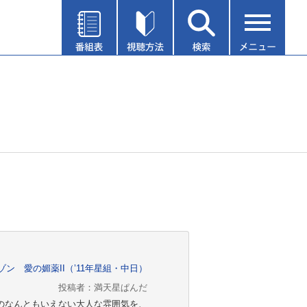
ゾン 愛の媚薬II（’11年星組・中日）
投稿者：満天星ぱんだ
ビのなんともいえない大人な雰囲気を、