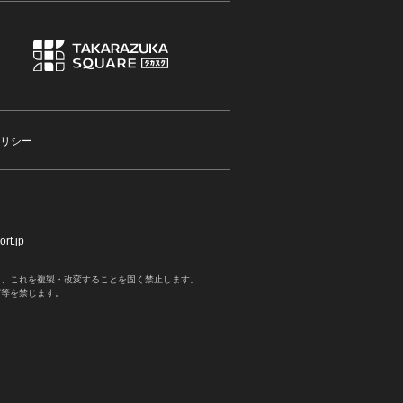
リシー
rt.jp
く、これを複製・改変することを固く禁止します。
写等を禁じます。