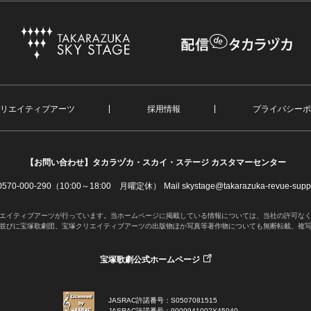
リエイティブアーツ
採用情報
プライバシーポ
【お問い合わせ】
タカラヅカ・スカイ・ステージ カスタマーセンター
. 0570-000-290（10:00～18:00 月曜定休）
Mail skystage@takarazuka-revue-suppo
エイティブアーツが行っています。当ホームページに掲載している情報については、当社の許可な
並びに宝塚歌劇団、宝塚クリエイティブアーツの出版物ほか写真等著作物についても無断転載、複
宝塚歌劇公式ホームページ
JASRAC許諾番号：S0507081515
JASRAC許諾番号：9009941002Y45040