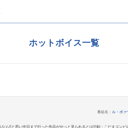
ホットボイス一覧
）
番組名：
ル・ポァ
なら!!と思い中日まで行った作品がやっと見られるとは!!!剣・こだまコン