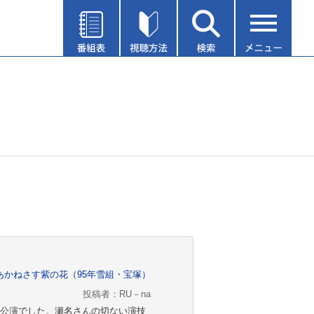
あかねさす紫の花（95年雪組・宝塚）
投稿者：RU－na
公演でした。瀬名さんの切ない演技