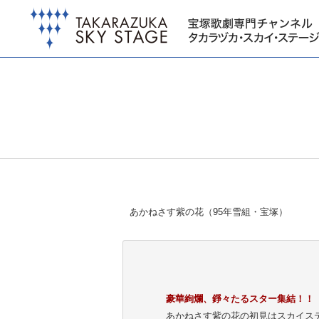
あかねさす紫の花（95年雪組・宝塚）
豪華絢爛、錚々たるスター集結！！
あかねさす紫の花の初見はスカイス