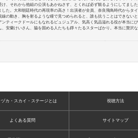
受け、それから他組の公演もあかねさす、とくれば必ず観るようにしてました
ました。大和朝廷時代の再現率の高さ！出演者が全員、奈良飛鳥時代からタイ
視線の動き、胸を射るような瞳で見つめられると、誰も抗うことはできないと
アンティークドールにもなれるビュジュアル、気高く気品溢れる役が本当にぴ
ん、安蘭けいさん、脇を固める人たちも錚々たるスターばかり。本当に贅沢な
ラヅカ・スカイ
・ステージとは
視聴方法
よくある質問
サイトマップ