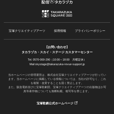
宝塚クリエイティブアーツ
採用情報
プライバシーポリシー
【お問い合わせ】
タカラヅカ・スカイ・ステージ カスタマーセンター
Tel. 0570-000-290（10:00～18:00 月曜定休）
Mail skystage@takarazuka-revue-support.jp
当ホームページの管理運営は、株式会社宝塚クリエイティブアーツが行ってい
ます。当ホームページに掲載している情報については、当社の許可なく、これ
を複製・改変することを固く禁止します。
また、阪急電鉄並びに宝塚歌劇団、宝塚クリエイティブアーツの出版物ほか写
真等著作物についても無断転載、複写等を禁じます。
宝塚歌劇公式ホームページ