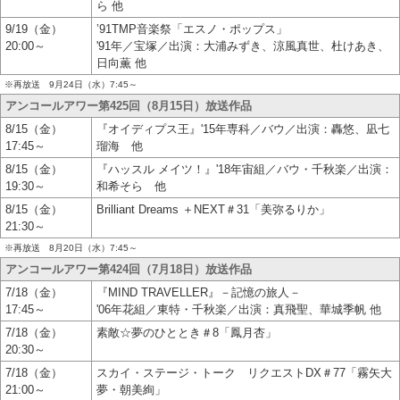
ら 他
9/19（金）
’91TMP音楽祭「エスノ・ポップス」
20:00～
'91年／宝塚／出演：大浦みずき、涼風真世、杜けあき、
日向薫 他
※再放送 9月24日（水）7:45～
アンコールアワー第425回（8月15日）放送作品
8/15（金）
『オイディプス王』'15年専科／バウ／出演：轟悠、凪七
17:45～
瑠海 他
8/15（金）
『ハッスル メイツ！』'18年宙組／バウ・千秋楽／出演：
19:30～
和希そら 他
8/15（金）
Brilliant Dreams ＋NEXT＃31「美弥るりか」
21:30～
※再放送 8月20日（水）7:45～
アンコールアワー第424回（7月18日）放送作品
7/18（金）
『MIND TRAVELLER』－記憶の旅人－
17:45～
'06年花組／東特・千秋楽／出演：真飛聖、華城季帆 他
7/18（金）
素敵☆夢のひととき＃8「鳳月杏」
20:30～
7/18（金）
スカイ・ステージ・トーク リクエストDX＃77「霧矢大
21:00～
夢・朝美絢」