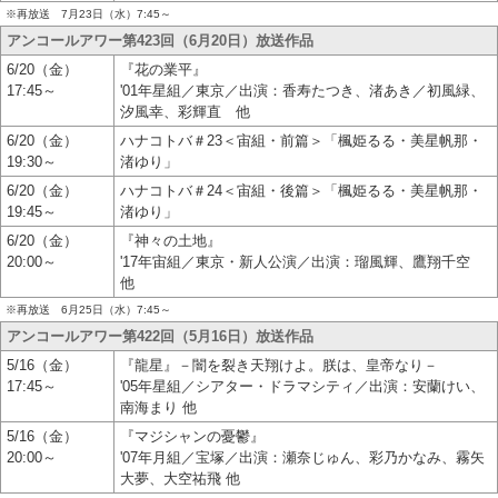
※再放送 7月23日（水）7:45～
アンコールアワー第423回（6月20日）放送作品
6/20（金）
『花の業平』
17:45～
'01年星組／東京／出演：香寿たつき、渚あき／初風緑、
汐風幸、彩輝直 他
6/20（金）
ハナコトバ＃23＜宙組・前篇＞「楓姫るる・美星帆那・
19:30～
渚ゆり」
6/20（金）
ハナコトバ＃24＜宙組・後篇＞「楓姫るる・美星帆那・
19:45～
渚ゆり」
6/20（金）
『神々の土地』
20:00～
'17年宙組／東京・新人公演／出演：瑠風輝、鷹翔千空
他
※再放送 6月25日（水）7:45～
アンコールアワー第422回（5月16日）放送作品
5/16（金）
『龍星』－闇を裂き天翔けよ。朕は、皇帝なり－
17:45～
'05年星組／シアター・ドラマシティ／出演：安蘭けい、
南海まり 他
5/16（金）
『マジシャンの憂鬱』
20:00～
'07年月組／宝塚／出演：瀬奈じゅん、彩乃かなみ、霧矢
大夢、大空祐飛 他