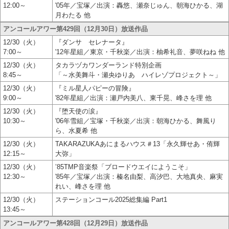
12:00～
'05年／宝塚／出演：轟悠、瀬奈じゅん、朝海ひかる、湖
月わたる 他
アンコールアワー第429回（12月30日）放送作品
12/30（火）
『ダンサ セレナータ』
7:00～
'12年星組／東京・千秋楽／出演：柚希礼音、夢咲ねね 他
12/30（火）
タカラヅカワンダーランド特別企画
8:45～
「～水美舞斗・瀬央ゆりあ ハイレゾプロジェクト～」
12/30（火）
『ミル星人パピーの冒険』
9:00～
'82年星組／出演：瀬戸内美八、東千晃、峰さを理 他
12/30（火）
『堕天使の涙』
10:30～
'06年雪組／宝塚・千秋楽／出演：朝海ひかる、舞風り
ら、水夏希 他
12/30（火）
TAKARAZUKAあにまるハウス＃13「永久輝せあ・侑輝
12:15～
大弥」
12/30（火）
’85TMP音楽祭「ブロードウエイにようこそ」
12:30～
'85年／宝塚／出演：榛名由梨、高汐巴、大地真央、麻実
れい、峰さを理 他
12/30（火）
ステーションコール2025総集編 Part1
13:45～
アンコールアワー第428回（12月29日）放送作品