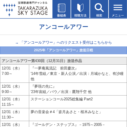
アンコールアワー
→ 「アンコールアワー」へのリクエスト受付はこちらから
2025年「アンコールアワー」放送日程
アンコールアワー第430回（12月31日）放送作品
12/31（水）
『一夢庵風流記 前田慶次』
7:00～
'14年雪組／東京・新人公演／出演：月城かなと、有沙瞳
他
12/31（水）
『夢現の先に』
9:00～
'23年宙組／バウ／出演：鷹翔千空 他
12/31（水）
ステーションコール2025総集編 Part2
11:15～
12/31（水）
夢の音楽会＃4「姿月あさと・桜木みなと」
11:30～
12/31（水）
『ゴールデン・ステップス』－1975～2005－