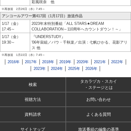
彩風咲奈 他
※再放送 2月26日（水）7:45～
アンコールアワー第417回（1月17日）放送作品
1/17（金）
2023年末特別番組「ALL STARS★DREAM
17:45～
COLLABORATION～110周年へカウントダウン！～」
1/17（金）
『UNDERSTUDY』
19:30～
'06年宙組／バウ・千秋楽／出演：七帆ひかる、花影アリ
ス 他
※再放送 1月22日（水）7:45～
2016年
2017年
2018年
2019年
2020年
2021年
2022年
2023年
2024年
2025年
2026年
タカラヅカ・スカイ
検索
・ステージとは
視聴方法
お問い合わせ
資料請求
よくある質問
サイトマップ
放送番組の編集の基準