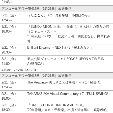
21:45～
アンコールアワー第419回（3月21日）放送作品
3/21（金）
うたごころ。＃2「真彩希帆・小桜ほのか」
17:45～
3/21（金）
『BUND／NEON 上海』－深緋（こきあけ）の嘆きの河
18:00～
（コキュートス）－
’10年花組／バウ・千秋楽／出演：朝夏まなと、白華れみ
他
3/21（金）
Brilliant Dreams ＋NEXT＃43「桜木みなと」
20:30～
3/21（金）
新人公演ダイジェスト＃1『ONCE UPON A TIME IN
21:00～
AMERICA』
※再放送 3月26日（水）7:45～
アンコールアワー第418回（2月21日）放送作品
2/21（金）
The Reading～美しきことばを聴く～＃1「極美慎」
17:45～
2/21（金）
TAKARAZUKA Visual Commentary＃7『FULL SWING!』
18:00～
2/21（金）
『ONCE UPON A TIME IN AMERICA』
18:30～
'20年雪組／東京・千秋楽／出演：望海風斗、真彩希帆、