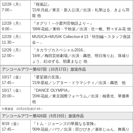
12/29（月）
『桜嵐記』
7:00～
'21年月組／東京・新人公演／出演：礼華はる、きよら羽
龍 他
12/29（月）
『オグリ！～小栗判官物語より～』
9:00～
’09年花組／東特・千秋楽／出演：壮一帆、野々すみ花 他
12/29（月）
MUSICA×MUSIK Collection＃13「特別編～スタッフ座談
11:30～
会～」
12/29（月）
「タカラヅカスペシャル2016」
12:00～
'16年／梅田芸術劇場／出演：轟悠、明日海りお、珠城り
ょう、紅ゆずる、朝夏まなと 他
アンコールアワー第427回（10月17日）放送作品
10/17（金）
『婆娑羅の玄孫』
17:45～
'21年星組／シアター・ドラマシティ／出演：轟悠 他
10/17（金）
『DANCE OLYMPIA』
20:00～
'20年花組／東京国際フォーラム／出演：柚香光、華優希
他
※再放送 10月22日(水)7:45～
アンコールアワー第426回（9月19日）放送作品
9/19（金）
『トム・ジョーンズの華麗なる冒険』
17:45～
'00年花組／バウ／出演：匠ひびき／瀬奈じゅん、舞風り