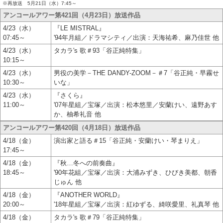
※再放送 5月21日（水）7:45～
アンコールアワー第421回（4月23日）放送作品
4/23（水）
『LE MISTRAL』
07:45～
'94年月組／ドラマシティ／出演：天海祐希、麻乃佳世 他
4/23（水）
タカラ's 歌＃93「谷正純特集」
10:15～
4/23（水）
男役の美学－THE DANDY-ZOOM－＃7「谷正純・早霧せ
10:30～
いな」
4/23（水）
『さくら』
11:00～
'07年星組／宝塚／出演：松本悠里／安蘭けい、遠野あす
か、柚希礼音 他
アンコールアワー第420回（4月18日）放送作品
4/18（金）
演出家と語る＃15「谷正純・安蘭けい・琴まりえ」
17:45～
4/18（金）
『秋…冬への前奏曲』
18:45～
'90年花組／宝塚／出演：大浦みずき、ひびき美都、朝香
じゅん 他
4/18（金）
『ANOTHER WORLD』
20:00～
'18年星組／宝塚／出演：紅ゆずる、綺咲愛里、礼真琴 他
4/18（金）
タカラ's 歌＃79「谷正純特集」