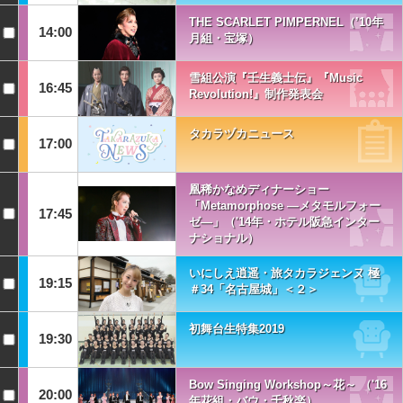
THE SCARLET PIMPERNEL（’10年
14:00
月組・宝塚）
雪組公演『壬生義士伝』『Music
16:45
Revolution!』制作発表会
タカラヅカニュース
17:00
凰稀かなめディナーショー
「Metamorphose ―メタモルフォー
17:45
ゼ―」（'14年・ホテル阪急インター
ナショナル）
いにしえ逍遥・旅タカラジェンヌ 極
19:15
＃34「名古屋城」＜２＞
初舞台生特集2019
19:30
Bow Singing Workshop～花～ （'16
20:00
年花組・バウ・千秋楽）