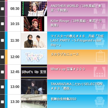
ANOTHER WORLD（'18年星組・東
08:30
京・千秋楽）
Killer Rouge（'18年星組・東京・千
10:15
秋楽）
マイスターの教え＃４６ 月組『THE
11:30
LAST PARTY ～S.Fitzgerald's last
day～』
タカラヅカニュース
12:00
What’s up 宝塚＃３００
12:45
TAKARAZUKAこだわりSELECTION
13:00
＃８３「悪役」
初舞台生特集2010
13:30