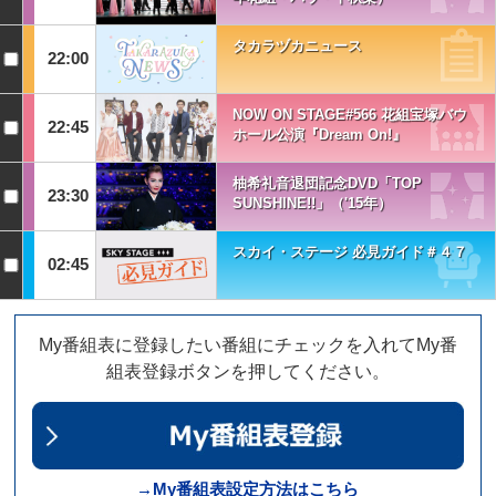
タカラヅカニュース
22:00
NOW ON STAGE#566 花組宝塚バウ
22:45
ホール公演『Dream On!』
柚希礼音退団記念DVD「TOP
23:30
SUNSHINE!!」（'15年）
スカイ・ステージ 必見ガイド＃４７
02:45
My番組表に登録したい番組にチェックを入れてMy番
組表登録ボタンを押してください。
→My番組表設定方法はこちら