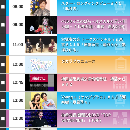
スター・ロングインタビュー＃７１
08:00
「鳳月杏」
ベルサイユのばら－オスカルとアンド
09:00
レ編－（’13年月組・東京・新人公演)
宝塚友の会 トークスペシャルｉｎ東
11:00
京＃１１９「留依蒔世・遥羽らら・愛
海ひかる」
タカラヅカニュース
12:00
梅田芸術劇場公演情報番組 梅芸ナビ
12:45
＃９２
Young＋（ヤングプラス）＃５３「蘭
13:00
尚樹・夏風季々」
柚希礼音退団記念DVD「TOP
13:30
SUNSHINE!!」（'15年）