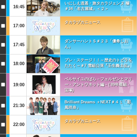
いにしえ逍遥・旅タカラジェンヌ 極
16:45
＃34「名古屋城」＜２＞
タカラヅカニュース
17:00
ダンサーハントＳ＃２３「優希しお
17:45
ん」
プレ・ステージ！！～歴史のトビラを
18:00
たたく～＃7 雪組公演『壬生義士伝』
ベルサイユのばら－フェルゼンとマリ
19:00
ー・アントワネット編－(’89年星組・
宝塚)
Brilliant Dreams ＋NEXT＃４１「彩
21:30
風咲奈」
タカラヅカニュース
22:00