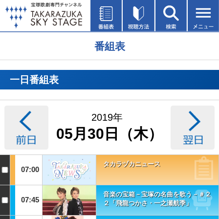
番組表
一日番組表
2019年
05月30日（木）
タカラヅカニュース
07:00
音楽の宝箱－宝塚の名曲を歌う－＃２
07:45
２「飛龍つかさ・一之瀬航季」