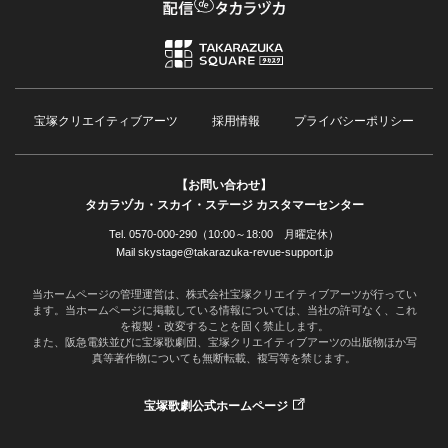
宝塚クリエイティブアーツ
採用情報
プライバシーポリシー
【お問い合わせ】
タカラヅカ・スカイ・ステージ カスタマーセンター
Tel. 0570-000-290（10:00～18:00 月曜定休）
Mail skystage@takarazuka-revue-support.jp
当ホームページの管理運営は、株式会社宝塚クリエイティブアーツが行ってい
ます。当ホームページに掲載している情報については、当社の許可なく、これ
を複製・改変することを固く禁止します。
また、阪急電鉄並びに宝塚歌劇団、宝塚クリエイティブアーツの出版物ほか写
真等著作物についても無断転載、複写等を禁じます。
宝塚歌劇公式ホームページ