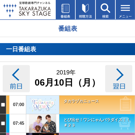
番組表
一日番組表
2019年
06月10日（月）
タカラヅカニュース
07:00
とび出せ！ワンにゃんパラダイス！！
07:45
＃２３