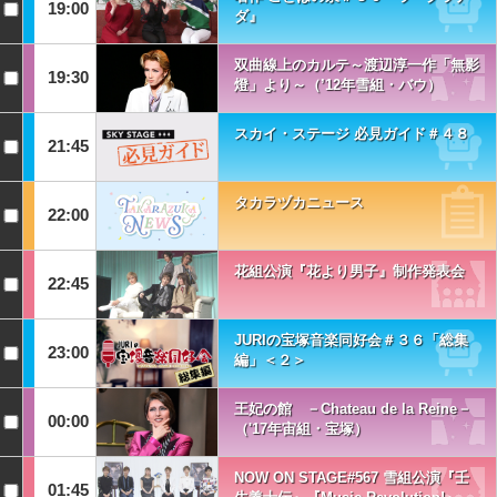
19:00
ダ』
双曲線上のカルテ～渡辺淳一作「無影
19:30
燈」より～（’12年雪組・バウ）
スカイ・ステージ 必見ガイド＃４８
21:45
タカラヅカニュース
22:00
花組公演『花より男子』制作発表会
22:45
JURIの宝塚音楽同好会＃３６「総集
23:00
編」＜２＞
王妃の館 －Chateau de la Reine－
00:00
（'17年宙組・宝塚）
NOW ON STAGE#567 雪組公演『壬
01:45