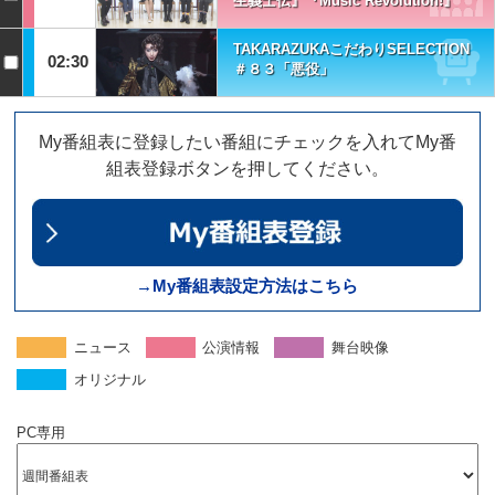
生義士伝』『Music Revolution!』
TAKARAZUKAこだわりSELECTION
02:30
＃８３「悪役」
My番組表に登録したい番組にチェックを入れてMy番
組表登録ボタンを押してください。
→My番組表設定方法はこちら
ニュース
公演情報
舞台映像
オリジナル
PC専用