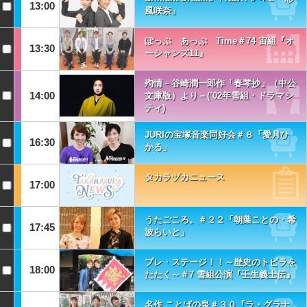
13:00
風咲奈」
ぽっぷ あっぷ Time＃74 宙組『オ
13:30
ーシャンズ11』
殉情－谷崎潤一郎作「春琴抄」（中公
14:00
文庫版）より－(’02年雪組・ドラマシ
ティ)
JURIの宝塚音楽同好会＃８「愛月ひ
16:30
かる」
タカラヅカニュース
17:00
うたごころ。＃２２「朝葉ことの・希
17:45
波らいと」
プレ・ステージ！！～歴史のトビラを
18:00
たたく～＃7 雪組公演『壬生義士伝』
名作 ことばの泉＃３０『ラ・グラナ