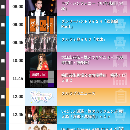
ラブ・シンフォニー（’07年花組・宝
08:00
塚）
ダンサーハントＳ＃２４「総集編
09:00
Part1」
タカラ's 歌＃６０「永遠」
09:45
大江山花伝－燃えつきてこそ－（'09
10:00
年宙組・博多座）
梅田芸術劇場公演情報番組 梅芸ナビ
11:45
＃９２
タカラヅカニュース
12:00
いにしえ逍遥・旅タカラジェンヌ 極
12:45
＃35「京都・萬福寺」＜１＞
Brilliant Dreams ＋NEXT＃４２「彩