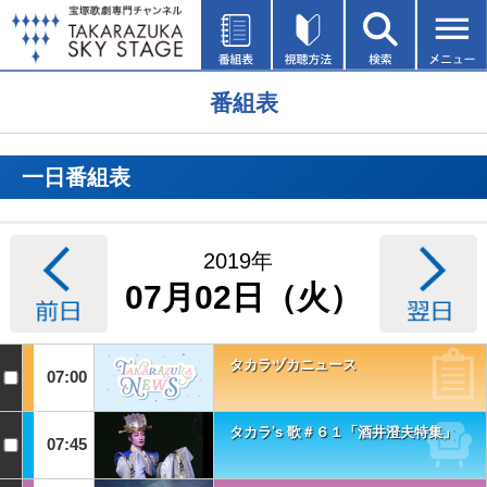
番組表
一日番組表
2019年
07月02日（火）
タカラヅカニュース
07:00
タカラ's 歌＃６１「酒井澄夫特集」
07:45