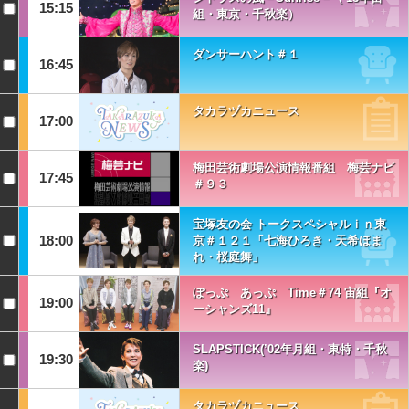
15:15
組・東京・千秋楽）
ダンサーハント＃１
16:45
タカラヅカニュース
17:00
梅田芸術劇場公演情報番組 梅芸ナビ
17:45
＃９３
宝塚友の会 トークスペシャルｉｎ東
18:00
京＃１２１「七海ひろき・天希ほま
れ・桜庭舞」
ぽっぷ あっぷ Time＃74 宙組『オ
19:00
ーシャンズ11』
SLAPSTICK(’02年月組・東特・千秋
19:30
楽)
タカラヅカニュース