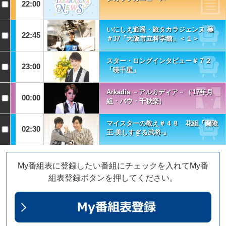
22:00
いにしえ逍遥・旅タカラジェンヌ 極
22:45
＃37「大阪市立科学館」＜１＞
スター・ロングインタビュー＃７２
23:00
「暁千星」
Arkadia －アルカディア－（'17年月
00:00
組・バウ・千秋楽）
マイスターの教え＃４８ 花組『蘭陵
02:30
王-美しすぎる武将-』
My番組表に登録したい番組にチェックを入れてMy番
組表登録ボタンを押してください。