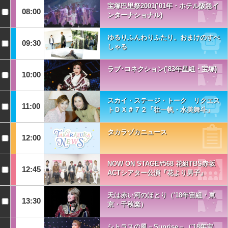
宝塚巴里祭2001(’01年・ホテル阪急イ
08:00
ンターナショナル)
ゆるりふんわりふたり。おまけのすぺ
09:30
しゃる
ラブ･コネクション(’83年星組・宝塚)
10:00
スカイ・ステージ・トーク リクエス
11:00
トＤＸ＃７２「壮一帆・水美舞斗」
タカラヅカニュース
12:00
NOW ON STAGE#568 花組TBS赤坂
12:45
ACTシアター公演『花より男子』
天は赤い河のほとり（'18年宙組・東
13:30
京・千秋楽）
シトラスの風－Sunrise－（'18年宙