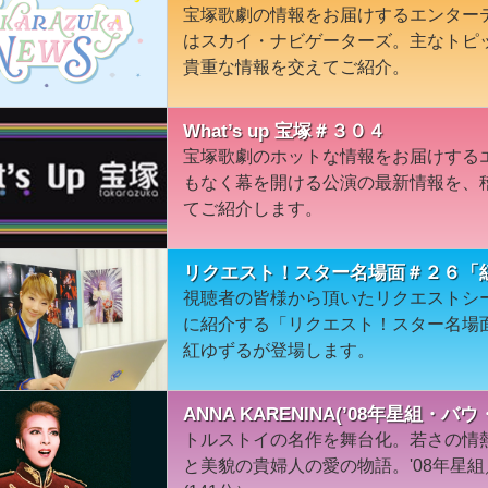
宝塚歌劇の情報をお届けするエンター
はスカイ・ナビゲーターズ。主なトピ
貴重な情報を交えてご紹介。
What’s up 宝塚＃３０４
宝塚歌劇のホットな情報をお届けする
もなく幕を開ける公演の最新情報を、
てご紹介します。
リクエスト！スター名場面＃２６「
視聴者の皆様から頂いたリクエストシ
に紹介する「リクエスト！スター名場
紅ゆずるが登場します。
ANNA KARENINA(’08年星組
トルストイの名作を舞台化。若さの情
と美貌の貴婦人の愛の物語。'08年星