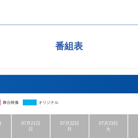
番組表
舞台映像
オリジナル
日
07月21日
07月22日
07月23日
日
月
火