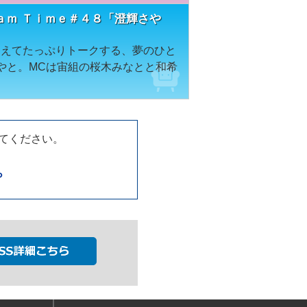
ａｍ Ｔｉｍｅ＃４８「澄輝さや
迎えてたっぷりトークする、夢のひと
やと。MCは宙組の桜木みなとと和希
してください。
ら