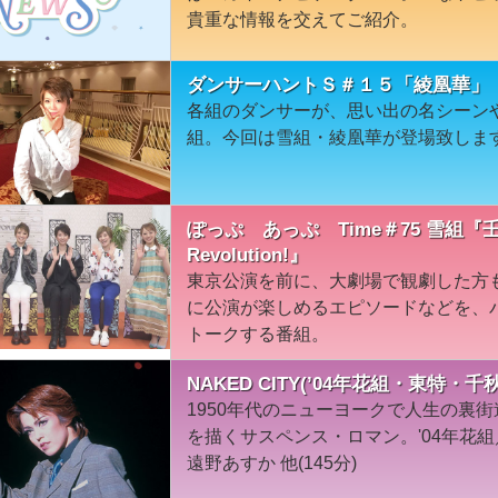
貴重な情報を交えてご紹介。
ダンサーハントＳ＃１５「綾凰華」
各組のダンサーが、思い出の名シーン
組。今回は雪組・綾凰華が登場致しま
ぽっぷ あっぷ Time＃75 雪組『壬
Revolution!』
東京公演を前に、大劇場で観劇した方
に公演が楽しめるエピソードなどを、
トークする番組。
NAKED CITY(’04年花組・東特・千
1950年代のニューヨークで人生の裏
を描くサスペンス・ロマン。'04年花
遠野あすか 他(145分)