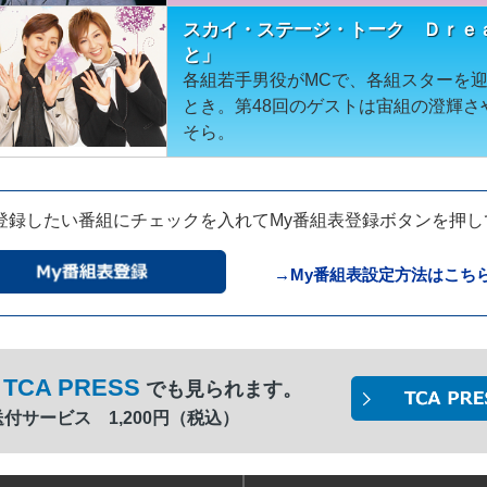
スカイ・ステージ・トーク Ｄｒｅ
と」
各組若手男役がMCで、各組スターを
とき。第48回のゲストは宙組の澄輝さ
そら。
登録したい番組にチェックを入れてMy番組表登録ボタンを押
→My番組表設定方法はこち
TCA PRESS
でも見られます。
間送付サービス 1,200円（税込）