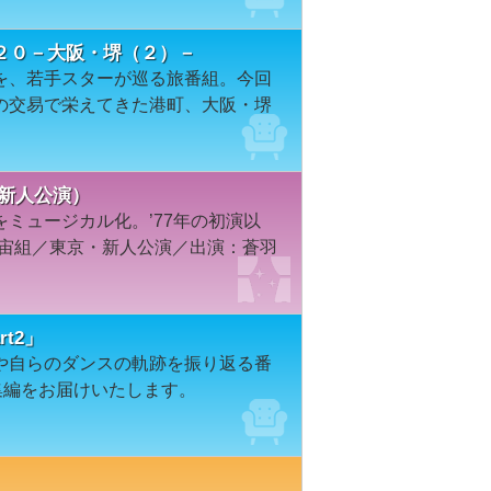
２０－大阪・堺（２）－
を、若手スターが巡る旅番組。今回
の交易で栄えてきた港町、大阪・堺
・新人公演）
ミュージカル化。’77年の初演以
年宙組／東京・新人公演／出演：蒼羽
t2」
や自らのダンスの軌跡を振り返る番
集編をお届けいたします。