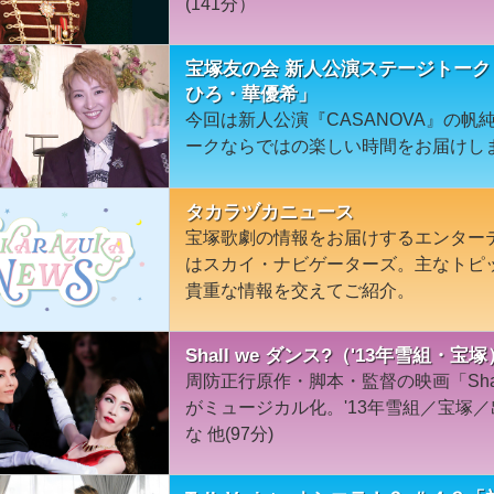
(141分）
宝塚友の会 新人公演ステージトーク＃
ひろ・華優希」
今回は新人公演『CASANOVA』の
ークならではの楽しい時間をお届けし
タカラヅカニュース
宝塚歌劇の情報をお届けするエンター
はスカイ・ナビゲーターズ。主なトピ
貴重な情報を交えてご紹介。
Shall we ダンス?（'13年雪組・宝塚
周防正行原作・脚本・監督の映画「Shal
がミュージカル化。'13年雪組／宝塚
な 他(97分)