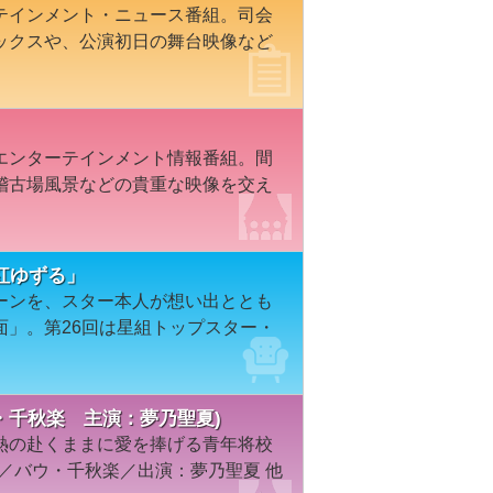
テインメント・ニュース番組。司会
ックスや、公演初日の舞台映像など
エンターテインメント情報番組。間
稽古場風景などの貴重な映像を交え
紅ゆずる」
ーンを、スター本人が想い出ととも
面」。第26回は星組トップスター・
・バウ・千秋楽 主演：夢乃聖夏)
熱の赴くままに愛を捧げる青年将校
組／バウ・千秋楽／出演：夢乃聖夏 他