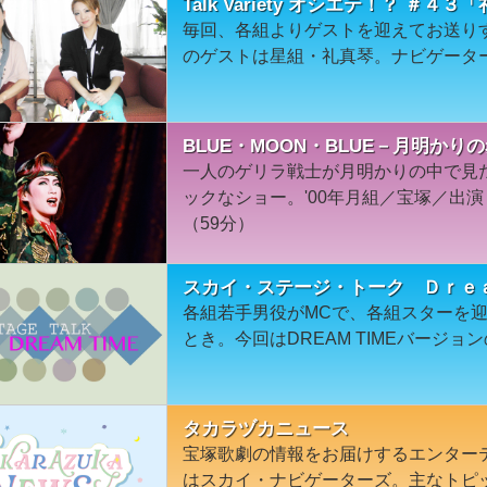
Talk Variety オシエテ！？ ＃４３
毎回、各組よりゲストを迎えてお送り
のゲストは星組・礼真琴。ナビゲータ
BLUE・MOON・BLUE－月明かりの
一人のゲリラ戦士が月明かりの中で見
ックなショー。'00年月組／宝塚／出
（59分）
スカイ・ステージ・トーク Ｄｒｅ
各組若手男役がMCで、各組スターを
とき。今回はDREAM TIMEバージ
タカラヅカニュース
宝塚歌劇の情報をお届けするエンター
はスカイ・ナビゲーターズ。主なトピ