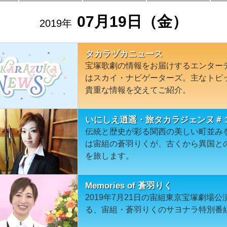
07月19日（金）
2019年
タカラヅカニュース
宝塚歌劇の情報をお届けするエンター
はスカイ・ナビゲーターズ。主なトピ
貴重な情報を交えてご紹介。
いにしえ逍遥・旅タカラジェンヌ＃
伝統と歴史が彩る関西の美しい町並み
は宙組の蒼羽りくが、古くから異国と
を旅します。
Memories of 蒼羽りく
2019年7月21日の宙組東京宝塚劇場
る、宙組・蒼羽りくのサヨナラ特別番