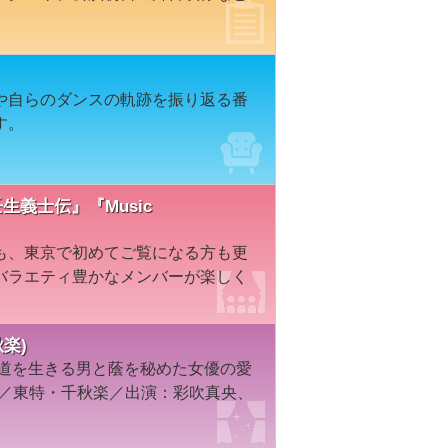
や自らのダンスの軌跡を振り返る番
す。
生義士伝』『Music
も、東京で初めてご覧になる方も更
バラエティ豊かなメンバーが楽しく
秋楽)
街道を生きる男と蔭を秘めた女優の愛
組／東特・千秋楽／出演：彩吹真央、