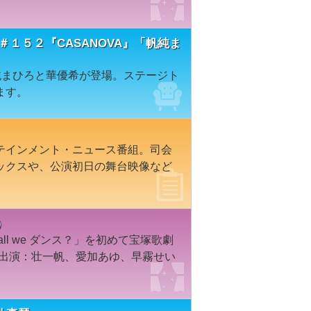
１５２『CASANOVA』「帆純ま
帆純まひろと華優希が登場。ステージト
ます。
テインメント・ニュース番組。司会
ックスや、公演初日の舞台映像など
）
l we ダンス？」を初めて宝塚歌劇
／出演：壮一帆、愛加あゆ、早霧せい