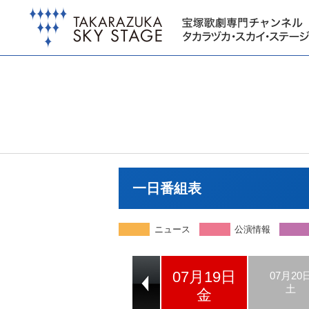
一日番組表
ニュース
公演情報
07月19日
07月17日
07月18日
07月20
水
木
土
金