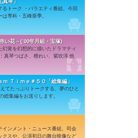
「礼真琴」
するトーク ・バラエティ番組。今回
ーは専科・五峰亜季。
赤い花－(’00年月組・宝塚)
た幻覚を幻想的に描いたドラマティ
演：真琴つばさ、檀れい、紫吹淳 他
ａｍ Ｔｉｍｅ＃５０「総集編」
迎えてたっぷりトークする、夢のひと
ョンの総集編をお送りします。
テインメント・ニュース番組。司会
ックスや、公演初日の舞台映像など