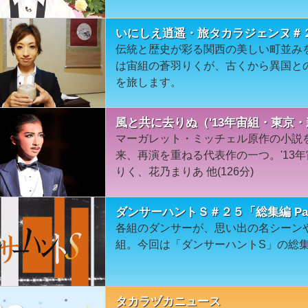
いにしえ逍遥・旅タカラジェンヌ＃
伝統と歴史が彩る関西の美しい町並み
は宙組の蒼羽りくが、古くから異国と
を旅します。
風と共に去りぬ（'13年宙組・東京
マーガレット・ミッチェル原作の小説を
来、再演を重ねる代表作の一つ。'13
りく、花乃まりあ 他(126分)
ダンサーハントＳ＃２５「総集編 Par
各組のダンサーが、思い出の名シーン
組。今回は「ダンサーハントS」の総
タカラヅカニュース