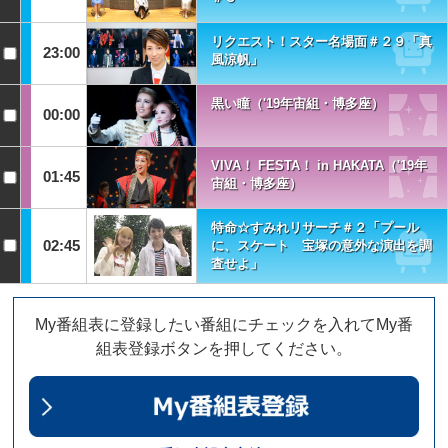
リクエスト！スター名場面＃２９「真
23:00
風涼帆」
黒い瞳（'19年宙組・博多座）
00:00
VIVA！ FESTA！ in HAKATA（'19年
01:45
宙組・博多座）
特命☆すみれリサーチ＃２「プール
02:45
に、スケート 宝塚の意外な演出を調
査せよ」
My番組表に登録したい番組にチェックを入れてMy番
組表登録ボタンを押してください。