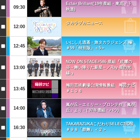
Eclair Brillant('19年星組・東京・千
09:30
秋楽)
タカラヅカニュース
12:00
いにしえ逍遥・旅タカラジェンヌ 極
12:45
＃59「特別版」＜5＞
NOW ON STAGE#586 星組『眩耀の
13:00
谷～舞い降りた新星～／Ray-星の光
線-』
梅田芸術劇場公演情報番組 梅芸ナビ
13:45
＃１０６
嵐が丘－エミリー・ブロンテ作「嵐が
14:00
丘」より－(’97年雪組・バウ)
TAKARAZUKAこだわりSELECTION
16:30
＃９８「群舞」＜２＞