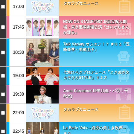
タカラヅカニュース
17:00
NOW ON STAGE#587 花組宝塚大劇
17:45
場・東京宝塚劇場公演『はいからさん
が通る』
Talk Variety オシエテ！？ ＃６２「五
峰亜季・美穂圭子」
18:30
七海ひろきプロデュース「ときめきタ
19:00
カラヅカSTYLE」＃１２
Anna Karenina('19年月組・バウ・千
19:30
秋楽)
タカラヅカニュース
22:00
La Belle Voix～娘役の美しき歌声～
22:45
＃５