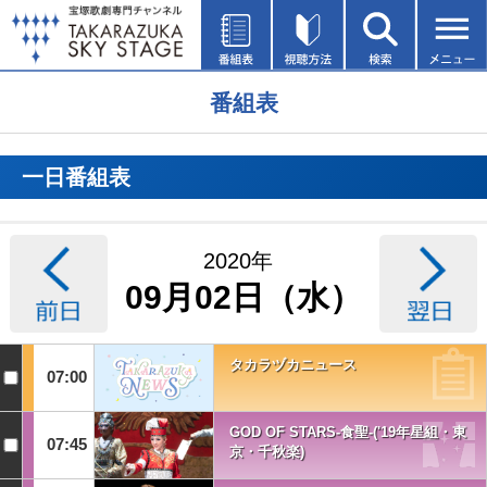
番組表
一日番組表
2020年
09月02日（水）
タカラヅカニュース
07:00
GOD OF STARS-食聖-('19年星組・東
07:45
京・千秋楽)