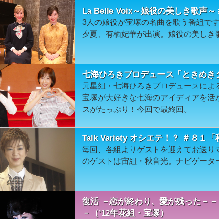
La Belle Voix～娘役の美しき歌声
3人の娘役が宝塚の名曲を歌う番組で
夕夏、有栖妃華が出演。娘役の美しき
七海ひろきプロデュース「ときめきタ
元星組・七海ひろきプロデュースによる
宝塚が大好きな七海のアイディアを活
スがたっぷり！今回で最終回。
Talk Variety オシエテ！？ ＃８１
毎回、各組よりゲストを迎えてお送り
のゲストは宙組・秋音光。ナビゲータ
復活 －恋が終わり、愛が残った－
－（’12年花組・宝塚）