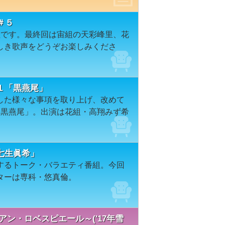
～＃５
組です。最終回は宙組の天彩峰里、花
しき歌声をどうぞお楽しみくださ
１「黒燕尾」
した様々な事項を取り上げ、改めて
「黒燕尾」。出演は花組・高翔みず希
２「七生眞希」
するトーク・バラエティ番組。今回
ターは専科・悠真倫。
ン・ロベスピエール～('17年雪