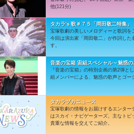
他(121分)
タカラ's 歌＃７５「岡田敬二特集」
宝塚歌劇の美しいメロディーと歌詞を
今回は演出家「岡田敬二」が作詞した
す。
音楽の宝箱 宙組スペシャル～魅惑
『音楽の宝箱』の特別企画の第2弾と
組メンバーによる、魅惑の歌声とゴー
タカラヅカニュース
宝塚歌劇の情報をお届けするエンター
はスカイ・ナビゲーターズ。主なトピ
貴重な情報を交えてご紹介。