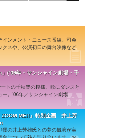
テインメント・ニュース番組。司会
ックスや、公演初日の舞台映像など
eam」(’06年・サンシャイン劇場・千
サートの千秋楽の模様。歌にダンスと
ー。'06年／サンシャイン劇場
W! ZOOM ME!!』特別企画 井上芳
n
俳優の井上芳雄氏との夢の競演が実
舞台について熱く語り合います。お