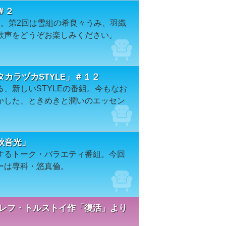
～＃２
す。第2回は雪組の希良々うみ、羽織
歌声をどうぞお楽しみください。
カラヅカSTYLE」＃１２
、新しいSTYLEの番組。今もなお
かした、ときめきと潤いのエッセン
「秋音光」
するトーク・バラエティ番組。今回
ーは専科・悠真倫。
－レフ・トルストイ作「復活」より