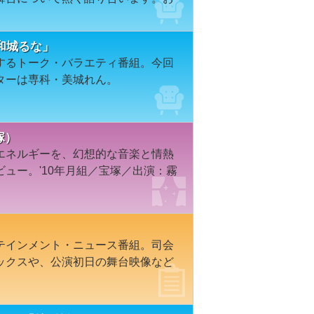
０「和城るな」
するトーク・バラエティ番組。今回
ターは専科・美城れん。
塚）
エネルギーを、幻想的な音楽と情熱
ュー。'10年月組／宝塚／出演：霧
テインメント・ニュース番組。司会
ックスや、公演初日の舞台映像など