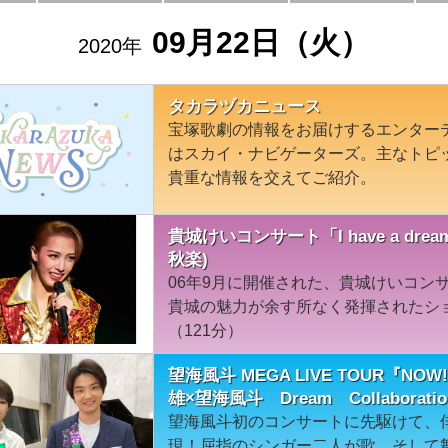
09月22日（火）
2020年
タカラヅカニュース
宝塚歌劇の情報をお届けするエンター
はスカイ・ナビゲーターズ。主なトピ
貴重な情報を交えてご紹介。
貴城けいコンサート「I have a dr
秋楽)
06年9月に開催された、貴城けいコン
貴城の魅力が余す所なく発揮されたショ
（121分）
望海風斗 MEGA LIVE TOUR『NO
雄×望海風斗 Dream Collaboratio
望海風斗初のコンサートに先駆けて、
現！屈指のシンガー二人が歌、そして