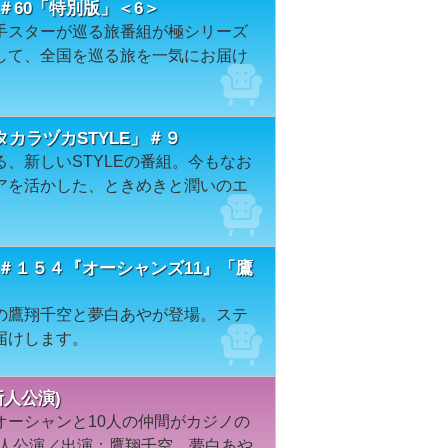
＃60「特別版」＜6＞
手スターが巡る旅番組が極シリーズ
して、全国を巡る旅を一気にお届け
カラヅカSTYLE」＃９
、新しいSTYLEの番組。今もなお
アを活かした、ときめきと潤いのエ
＃１５４『オーシャンズ11』「鷹
の鷹翔千空と夢白あやが登場。ステ
届けします。
新人公演)
オーシャンと10人の仲間がカジノの
新人公演／出演：鷹翔千空、夢白あや