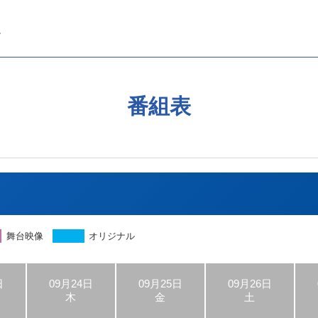
番組表
舞台映像
オリジナル
日
09月24日
09月25日
09月26日
木
金
土