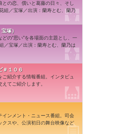
娘との恋、償いと葛藤の日々、そし
年花組／宝塚／出演：蘭寿とむ、蘭乃
組・宝塚）
どの“思い”を各場面の主題とし、一
花組／宝塚／出演：蘭寿とむ、蘭乃は
ビ＃１０６
をご紹介する情報番組。インタビュ
交えてご紹介します。
テインメント・ニュース番組。司会
ックスや、公演初日の舞台映像など