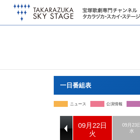
一日番組表
ニュース
公演情報
09月22日
09月20日
09月21日
09月23
日
月
水
火