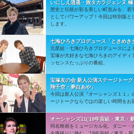
いにしえ逍遥・旅タカラジェンヌ 極
歴史と伝統が彩る美しい町並みを、若
としてパワーアップ！今回は特別版と
します。
七海ひろきプロデュース「ときめきタ
元星組・七海ひろきプロデュースによる
宝塚が大好きな七海ひろきのアイディ
ッセンスたっぷりの番組。
宝塚友の会 新人公演ステージトーク
翔千空・夢白あや」
今回は新人公演『オーシャンズ１１』
ージトークならではの楽しい時間をお
オーシャンズ11('19年宙組・東京・
同名映画をミュージカル化。ダニー・
金庫破りに挑む。'19年宙組／東京・