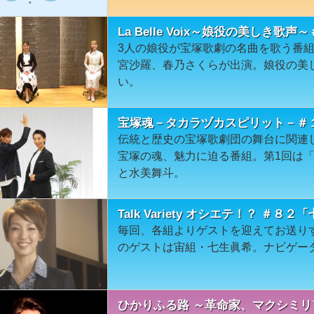
La Belle Voix～娘役の美しき歌声
3人の娘役が宝塚歌劇の名曲を歌う番
宮沙羅、春乃さくらが出演。娘役の美
い。
宝塚魂－タカラヅカスピリット－＃
伝統と歴史の宝塚歌劇団の舞台に関連
宝塚の魂、魅力に迫る番組。第1回は
と水美舞斗。
Talk Variety オシエテ！？ ＃８
毎回、各組よりゲストを迎えてお送り
のゲストは宙組・七生眞希。ナビゲー
ひかりふる路 ～革命家、マクシミリア