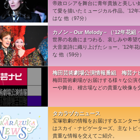
帝政ロシアを舞台に青年貴族と美しい
て愛を描いたミュージカル作品。'12
はな 他（97分）
カノン－Our Melody－（’12年花
世界の名曲にまつわる、哀しみや希望な
大音楽詩に織り上げたショー。'12年
な 他（59分）
梅田芸術劇場公演情報番組 梅芸ナ
梅田芸術劇場がお届けする様々な公演
ーや舞台、稽古場などの貴重な映像を
タカラヅカニュース
宝塚歌劇の情報をお届けするエンター
はスカイ・ナビゲーターズ。主なトピ
貴重な情報を交えてご紹介。