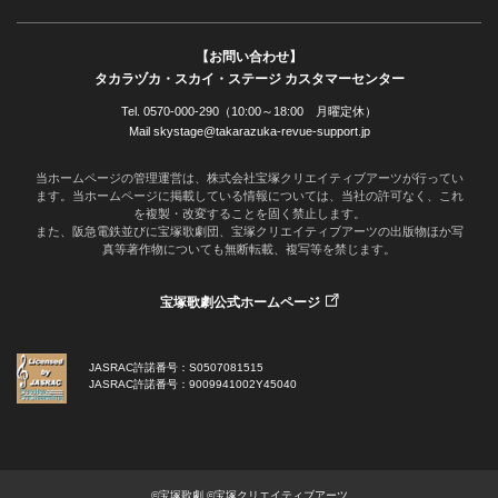
【お問い合わせ】
タカラヅカ・スカイ・ステージ カスタマーセンター
Tel. 0570-000-290（10:00～18:00 月曜定休）
Mail skystage@takarazuka-revue-support.jp
当ホームページの管理運営は、株式会社宝塚クリエイティブアーツが行ってい
ます。当ホームページに掲載している情報については、当社の許可なく、これ
を複製・改変することを固く禁止します。
また、阪急電鉄並びに宝塚歌劇団、宝塚クリエイティブアーツの出版物ほか写
真等著作物についても無断転載、複写等を禁じます。
宝塚歌劇公式ホームページ
JASRAC許諾番号：S0507081515
JASRAC許諾番号：9009941002Y45040
©宝塚歌劇 ©宝塚クリエイティブアーツ