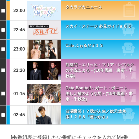
タカラヅカニュース
22:00
スカイ・ステージ 必見ガイド＃６３
22:45
Cafe ふぉるだ＃１３
23:00
凱旋門－エリッヒ・マリア・レマルク
23:30
の小説による－('18年雪組・東京・千
秋楽)
Gato Bonito!!～ガート・ボニート、
01:15
美しい猫のような男～('18年雪組・東
京・千秋楽)
波瀾爆笑！？我が人生／総天然色
02:45
版！？＃８「蓮つかさ」
My番組表に登録したい番組にチェックを入れてMy番