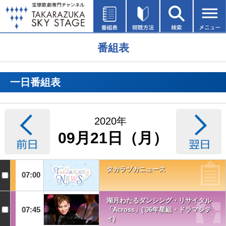
番組表
一日番組表
2020年
09月21日（月）
タカラヅカニュース
07:00
湖月わたるダンシング・リサイタル
07:45
「Across」(’06年星組・ドラマシテ
ィ)