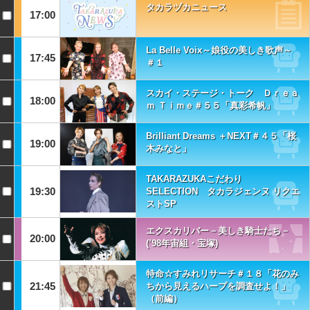
タカラヅカニュース
17:00
La Belle Voix～娘役の美しき歌声～
17:45
＃１
スカイ・ステージ・トーク Ｄｒｅａ
18:00
ｍ Ｔｉｍｅ＃５５「真彩希帆」
Brilliant Dreams ＋NEXT＃４５「桜
19:00
木みなと」
TAKARAZUKAこだわり
19:30
SELECTION タカラジェンヌ リクエ
ストSP
エクスカリバー－美しき騎士たち－
20:00
(’98年宙組・宝塚)
特命☆すみれリサーチ＃１８「花のみ
21:45
ちから見えるハープを調査せよ！」
（前編）