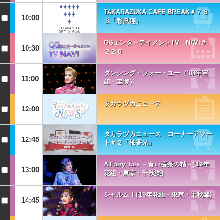
TAKARAZUKA CAFE BREAK＃７３
10:00
３「彩凪翔」
OGエンターテイメントTV NAVI＃
10:30
２２６
ダンシング・フォー・ユー（’08年宙
11:00
組・宝塚）
タカラヅカニュース
12:00
タカラヅカニュース コーナーアソー
12:45
ト＃２「柚香光」
A Fairy Tale －青い薔薇の精－('19年
13:00
花組・東京・千秋楽)
シャルム！('19年花組・東京・千秋楽)
14:45