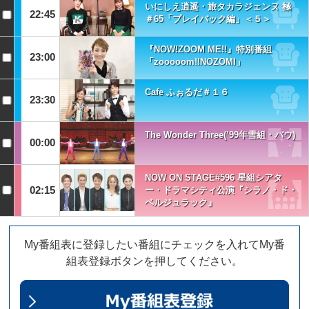
いにしえ逍遥・旅タカラジェンヌ 極
22:45
＃65「プレイバック編」＜５＞
『NOW!ZOOM ME!!』特別番組
23:00
「zooooom!!NOZOMI」
Cafe ふぉるだ＃１６
23:30
The Wonder Three(’99年雪組・バウ)
00:00
NOW ON STAGE#596 星組シアタ
02:15
ー・ドラマシティ公演『シラノ・ド・
ベルジュラック』
My番組表に登録したい番組にチェックを入れてMy番
組表登録ボタンを押してください。