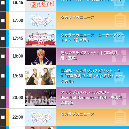
16:45
タカラヅカニュース
17:00
タカラヅカニュース コーナーアソー
17:45
ト＃７「礼真琴」
翔んでアラビアン･ナイト(’83年月
18:00
組・宝塚)
宝塚魂－タカラヅカスピリット－＃
19:30
4「宝塚歌劇で上演された海外ミュー
ジカル」
タカラヅカスペシャル2019－
20:00
Beautiful Harmony－('19年・梅田芸
術劇場)
タカラヅカニュース
22:00