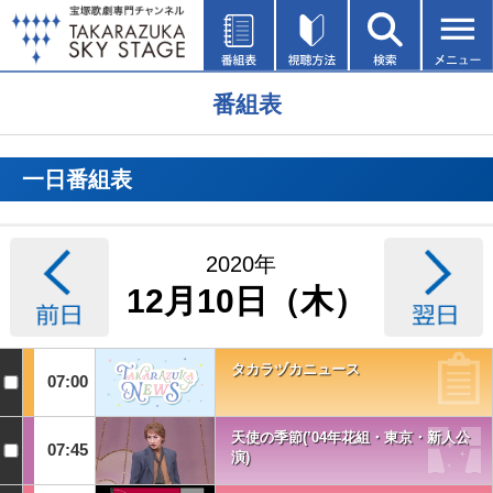
番組表
一日番組表
2020年
12月10日（木）
タカラヅカニュース
07:00
天使の季節(’04年花組・東京・新人公
07:45
演)