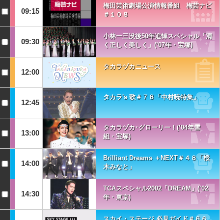
梅田芸術劇場公演情報番組 梅芸ナビ
09:15
＃１０８
小林一三没後50年追悼スペシャル「清
09:30
く正しく美しく」(’07年・宝塚)
タカラヅカニュース
12:00
タカラ's 歌＃７８「中村暁特集」
12:45
タカラヅカ･グローリー！(’04年雪
13:00
組・宝塚)
Brilliant Dreams ＋NEXT＃４８「桜
14:00
木みなと」
TCAスペシャル2002「DREAM」(’02
14:30
年・東京)
スカイ・ステージ 必見ガイド＃６６