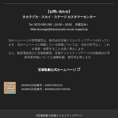
【お問い合わせ】
タカラヅカ・スカイ・ステージ カスタマーセンター
Tel. 0570-000-290（10:00～18:00 月曜定休）
Mail skystage@takarazuka-revue-support.jp
当ホームページの管理運営は、株式会社宝塚クリエイティブアーツが行ってい
ます。当ホームページに掲載している情報については、当社の許可なく、これ
を複製・改変することを固く禁止します。
また、阪急電鉄並びに宝塚歌劇団、宝塚クリエイティブアーツの出版物ほか写
真等著作物についても無断転載、複写等を禁じます。
宝塚歌劇公式ホームページ
JASRAC許諾番号：S0507081515
JASRAC許諾番号：9009941002Y45040
©宝塚歌劇 ©宝塚クリエイティブアーツ