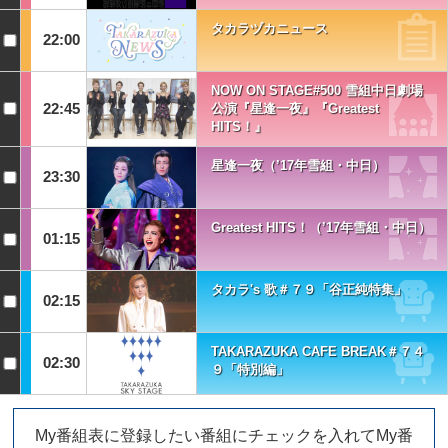
タカラヅカニュース
22:00
NOW ON STAGE#500 雪組中日劇場
22:45
公演『星逢一夜』『Greatest
HITS！』
星逢一夜（’17年雪組・中日）
23:30
Greatest HITS！（’17年雪組・中日）
01:15
タカラ's 歌＃７９「谷正純特集」
02:15
TAKARAZUKA CAFE BREAK＃７４
02:30
９「特別編」
My番組表に登録したい番組にチェックを入れてMy番