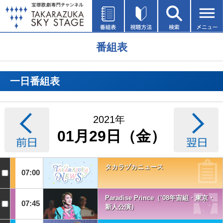
番組表
一日番組表
2021年
01月29日（金）
タカラヅカニュース
07:00
Paradise Prince（’08年宙組・東京・
07:45
新人公演）