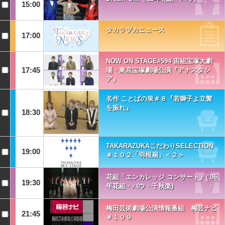
15:00
タカラヅカニュース
17:00
NOW ON STAGE#594 宙組宝塚大劇
17:45
場・東京宝塚劇場公演『アナスタシ
ア』
名作 ことばの泉＃８『若獅子よ立髪
を振れ』
18:30
TAKARAZUKAこだわりSELECTION
19:00
＃１０２「羽根扇」＜２＞
花組「エンカレッジ コンサート」(’06
19:30
年花組・バウ・千秋楽)
梅田芸術劇場公演情報番組 梅芸ナビ
21:45
＃１０９