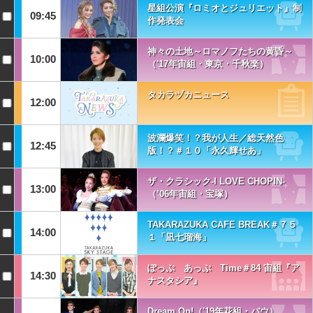
星組公演『ロミオとジュリエット』制
09:45
作発表会
神々の土地～ロマノフたちの黄昏～
10:00
（'17年宙組・東京・千秋楽）
タカラヅカニュース
12:00
波瀾爆笑！？我が人生／総天然色
12:45
版！？＃１０「永久輝せあ」
ザ・クラシック-I LOVE CHOPIN-
13:00
（’06年宙組・宝塚）
TAKARAZUKA CAFE BREAK＃７５
14:00
１「凪七瑠海」
ぽっぷ あっぷ Time＃84 宙組『ア
14:30
ナスタシア』
Dream On!（'19年花組・バウ）