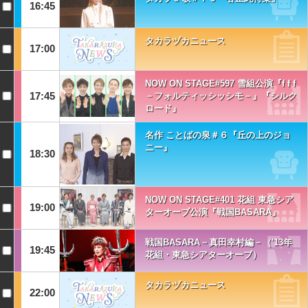
16:45
タカラヅカニュース
17:00
NOW ON STAGE#597 雪組公演『f f f
17:45
－フォルティッシッシモ－』『シルク
ロード』
名作 ことばの泉＃６『丘の上のジョ
ニー』
18:30
NOW ON STAGE#401 花組 東急シア
19:00
ターオーブ公演『戦国BASARA』
戦国BASARA－真田幸村編－（'13年
19:45
花組・東急シアターオーブ）
タカラヅカニュース
22:00