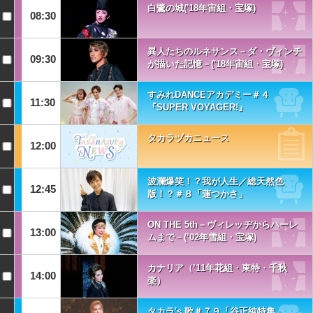
白鷺の城('18年宙組・宝塚)
08:30
異人たちのルネサンス－ダ・ヴィンチ
09:30
が描いた記憶－('18年宙組・宝塚)
すみれDANCEアカデミー＃４
11:30
『SUPER VOYAGER!』
タカラヅカニュース
12:00
波瀾爆笑！？我が人生／総天然色
12:45
版！？＃８「蓮つかさ」
ON THE 5th－ヴィレッヂからハーレ
13:00
ムまで－(’02年雪組・宝塚)
カナリア（’11年花組・東特・千秋
14:00
楽）
タカラ's 歌＃７９「谷正純特集」