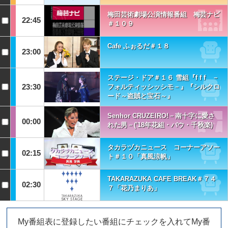
梅田芸術劇場公演情報番組 梅芸ナビ
22:45
＃１０９
Cafe ふぉるだ＃１８
23:00
ステージ・ドア＃１６ 雪組『f f f －
23:30
フォルティッシッシモ－』『シルクロ
ード～盗賊と宝石～』
Senhor CRUZEIRO!－南十字に愛さ
00:00
れた男－('18年花組・バウ・千秋楽)
タカラヅカニュース コーナーアソー
02:15
ト＃１０「真風涼帆」
TAKARAZUKA CAFE BREAK＃７４
02:30
７「花乃まりあ」
My番組表に登録したい番組にチェックを入れてMy番