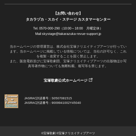
【お問い合わせ】
タカラヅカ・スカイ・ステージ カスタマーセンター
Tel. 0570-000-290（10:00～18:00 月曜定休）
Mail skystage@takarazuka-revue-support.jp
当ホームページの管理運営は、株式会社宝塚クリエイティブアーツが行ってい
ます。当ホームページに掲載している情報については、当社の許可なく、これ
を複製・改変することを固く禁止します。
また、阪急電鉄並びに宝塚歌劇団、宝塚クリエイティブアーツの出版物ほか写
真等著作物についても無断転載、複写等を禁じます。
宝塚歌劇公式ホームページ
JASRAC許諾番号：S0507081515
JASRAC許諾番号：9009941002Y45040
©宝塚歌劇 ©宝塚クリエイティブアーツ