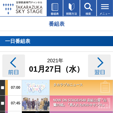
番組表
一日番組表
2021年
01月27日（水）
タカラヅカニュース
07:00
NOW ON STAGE#548 宙組公演『白
07:45
鷺の城』『異人たちのルネサンス』